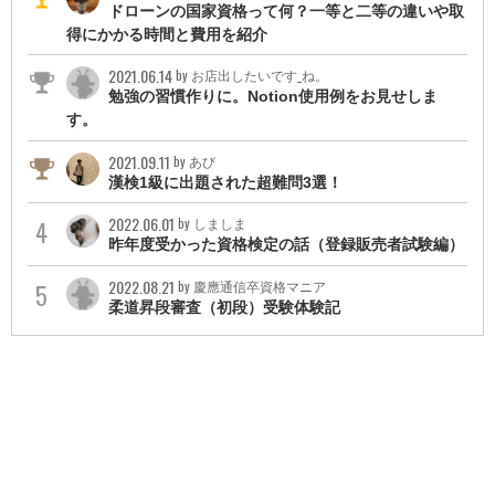
ドローンの国家資格って何？一等と二等の違いや取
24ネットワークスペシャリスト
得にかかる時間と費用を紹介
25データベーススペシャリスト
26ソフトウェア開発技術者
2021.06.14
by お店出したいです_ね。
27基本情報技術者
勉強の習慣作りに。Notion使用例をお見せしま
28情報セキュリティマネジメント
す。
29ITパスポート
30初級システムアドミニストレータ
2021.09.11
by あび
31Microsoft Office Specialist Expert
漢検1級に出題された超難問3選！
32Microsoft Office Specialist Word 365&2019 Expert
33Microsoft Office Specialist Excel 365&2019 Expert
2022.06.01
by しましま
34Microsoft Office Specialist Associate
昨年度受かった資格検定の話（登録販売者試験編）
35Microsoft Office Specialist Word 365&2019
36Microsoft Office Specialist Excel 365&2019
2022.08.21
by 慶應通信卒資格マニア
37Microsoft Office Specialist PowerPoint 365&2019
柔道昇段審査（初段）受験体験記
38kintoneカイゼンマネジメントエキスパート
39kintoneアプリデザインスペシャリスト
40kintoneアソシエイト
http://41.com Master ADVANCE
http://42.com Master BASIC
43パソコン整備士検定2級
44パソコン整備士検定3級
45コンピュータサービス技能評価試験（情報セキュリティ部門）
46DXアドバイザー検定「スペシャリスト」