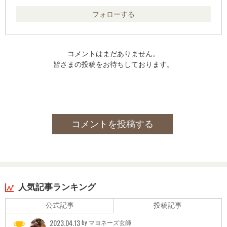
保持資格:
1中小企業診断士
フォローする
2社会保険労務士
3行政書士
4社会福祉士
5情報処理安全確保支援士
コメントはまだありません。
6マンション管理士
皆さまの投稿をお待ちしております。
7管理業務主任者
8宅地建物取引士
9賃貸不動産経営管理士
10キャリアコンサルタント
11国内旅行業務取扱管理者
12経営士
コメントを投稿する
13防災士
14防災管理者
15甲種防火管理者
16相続診断士
17統計調査士
18普通自動車運転免許
19システム監査技術者
人気記事ランキング
20ITストラテジスト
公式記事
投稿記事
21プロジェクトマネージャ
22ITサービスマネージャ
2023.04.13
by マヨネーズ玄師
23情報セキュリティスペシャリスト