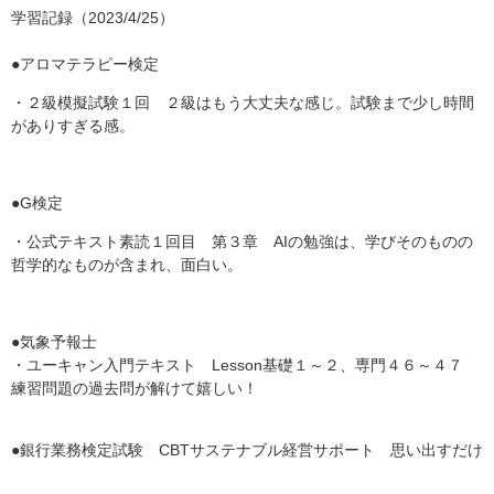
学習記録（2023/4/25）
●アロマテラピー検定
・２級模擬試験１回 ２級はもう大丈夫な感じ。試験まで少し時間
がありすぎる感。
●G検定
・公式テキスト素読１回目 第３章 AIの勉強は、学びそのものの
哲学的なものが含まれ、面白い。
●気象予報士
・ユーキャン入門テキスト Lesson基礎１～２、専門４６～４７
練習問題の過去問が解けて嬉しい！
●銀行業務検定試験 CBTサステナブル経営サポート 思い出すだけ