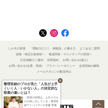
しか犬の部屋
「受験の口コミ・体験談」の書き方
よくあるご質問
資格・検定主催者様へ
報道関係・マスメディアの皆様へ
広告掲載のご案内
利用規約
お問い合わせ(個人)
お問い合わせ(企業・団体)
プライバシーポリシー
会員登録の解除
メールマガジンの配信停止
close
整理収納のプロが見た「人生が上手
くいく人・いかない人」の決定的な
部屋の違いとは？
「部屋の状態は、人生そのも
のを映し出している」整理収
納アドバイザーの安藤 秀通
Powered by