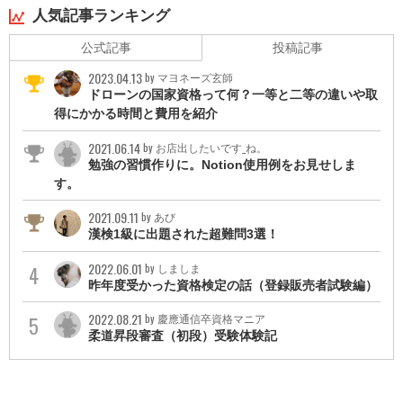
・社会保険労務士
人気記事ランキング
・中小企業診断士
公式記事
投稿記事
・公認会計士
2023.04.13
by マヨネーズ玄師
ドローンの国家資格って何？一等と二等の違いや取
得にかかる時間と費用を紹介
2021.06.14
by お店出したいです_ね。
勉強の習慣作りに。Notion使用例をお見せしま
す。
2021.09.11
by あび
漢検1級に出題された超難問3選！
2022.06.01
by しましま
昨年度受かった資格検定の話（登録販売者試験編）
2022.08.21
by 慶應通信卒資格マニア
柔道昇段審査（初段）受験体験記