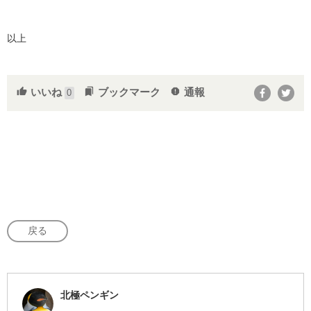
以上
いいね
ブックマーク
通報
thumb_up
bookmarks
report
0
戻る
北極ペンギン