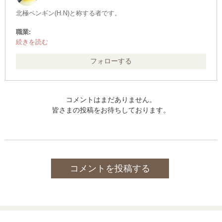
北極ペンギン(H.N)と称する者です。
職業:
その他
保持資格:
・中型自動車第1種運転免許(8t限定) ※旧・普免
フォローする
・危険物取扱者(乙種４類)
・二級ボイラー技士
・消防設備士(乙種６類)
・児童指導員(任用資格)
コメントはまだありません。
・食品衛生責任者
皆さまの投稿をお待ちしております。
・防火管理者(甲種)
・社会福祉主事(任用資格)
・ガス溶接技能者
・有機溶剤作業主任者
・特定化学物質及び四アルキル鉛等作業主任者
・電気取扱者(低圧・実技１h)
コメントを投稿する
・科学検定 科学基礎
▲上記のものの他、詳細不明なものが２点ほど
勉強中の資格:
・登録販売者
取りたい資格:
・宅地建物取引士