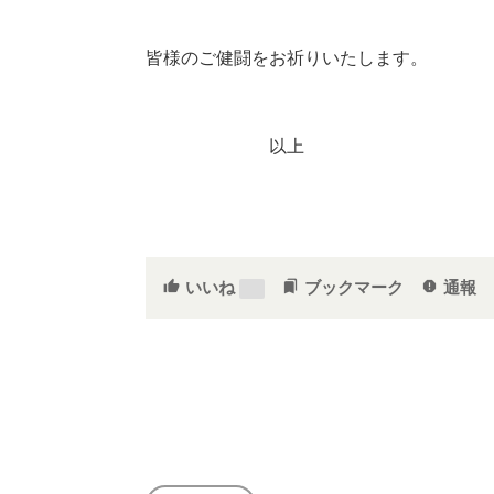
皆様のご健闘をお祈りいたします。
以上
いいね
ブックマーク
通報
thumb_up
bookmarks
report
0