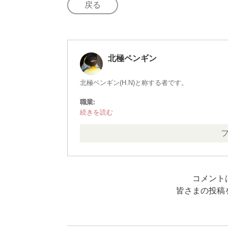
戻る
北極ペンギン
北極ペンギン(H.N)と称する者です。
職業:
その他
保持資格:
・中型自動車第1種運転免許(8t限定) ※旧・普
・危険物取扱者(乙種４類)
・二級ボイラー技士
・消防設備士(乙種６類)
・児童指導員(任用資格)
コメント
・食品衛生責任者
・防火管理者(甲種)
皆さまの投稿
・社会福祉主事(任用資格)
・ガス溶接技能者
・有機溶剤作業主任者
・特定化学物質及び四アルキル鉛等作業主任者