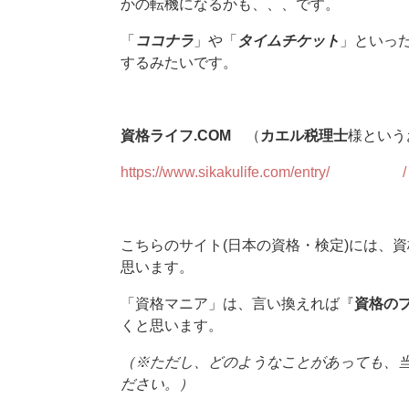
かの転機になるかも、、、です。
「
ココナラ
」や「
タイムチケット
」といっ
するみたいです。
資格ライフ.COM
​（
カエル税理士
様という
https://www.sikakulife.com/ent
こちらのサイト(日本の資格・検定)には、
思います。
「資格マニア」は、言い換えれば『
資格の
くと思います。
（※ただし、どのようなことがあっても、
ださい。）