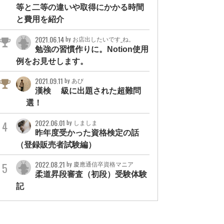
等と二等の違いや取得にかかる時間
と費用を紹介
2021.06.14
by お店出したいです_ね。
勉強の習慣作りに。Notion使用
例をお見せします。
2021.09.11
by あび
漢検1級に出題された超難問
3選！
2022.06.01
by しましま
昨年度受かった資格検定の話
（登録販売者試験編）
2022.08.21
by 慶應通信卒資格マニア
柔道昇段審査（初段）受験体験
記