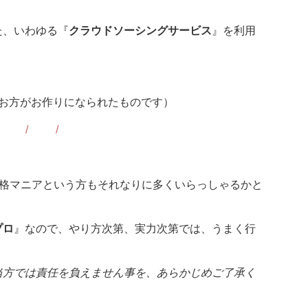
た、いわゆる『
クラウドソーシングサービス
』を利用
お方がお作りになられたものです）
ry/2020/01/30/222708
資格マニアという方もそれなりに多くいらっしゃるかと
プロ
』なので、やり方次第、実力次第では、うまく行
当方では責任を負えません事を、あらかじめご了承く