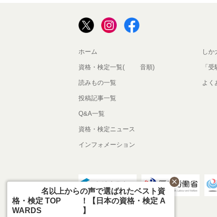
ホーム
しか
資格・検定一覧(50音順)
「受
読みもの一覧
よく
投稿記事一覧
Q&A一覧
資格・検定ニュース
インフォメーション
close
800名以上からの声で選ばれたベスト資
格・検定 TOP10！【日本の資格・検定 A
WARDS 2026】