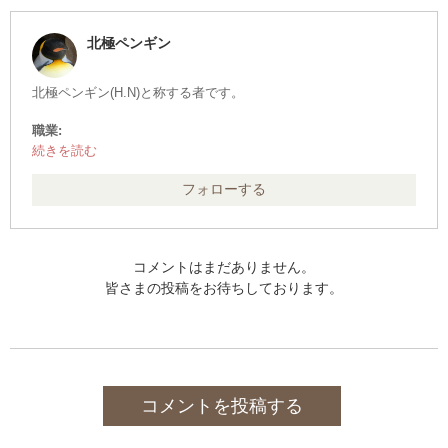
北極ペンギン
北極ペンギン(H.N)と称する者です。
職業:
その他
保持資格:
・中型自動車第1種運転免許(8t限定) ※旧・普免
フォローする
・危険物取扱者(乙種４類)
・二級ボイラー技士
・消防設備士(乙種６類)
・児童指導員(任用資格)
コメントはまだありません。
・食品衛生責任者
皆さまの投稿をお待ちしております。
・防火管理者(甲種)
・社会福祉主事(任用資格)
・ガス溶接技能者
・有機溶剤作業主任者
・特定化学物質及び四アルキル鉛等作業主任者
・電気取扱者(低圧・実技１h)
コメントを投稿する
・科学検定 科学基礎
▲上記のものの他、詳細不明なものが２点ほど