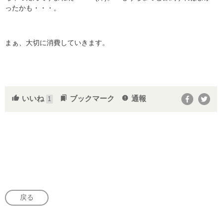
ったかも・・・。
まぁ、大切に消費していきます。
いいね
ブックマーク
通報
thumb_up
bookmarks
report
1
戻る