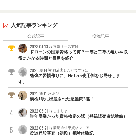
勉強中の資格:
・登録販売者
取りたい資格:
・宅地建物取引士
・社会保険労務士
人気記事ランキング
・中小企業診断士
公式記事
投稿記事
・公認会計士
2023.04.13
by マヨネーズ玄師
ドローンの国家資格って何？一等と二等の違いや取
得にかかる時間と費用を紹介
2021.06.14
by お店出したいです_ね。
勉強の習慣作りに。Notion使用例をお見せしま
す。
2021.09.11
by あび
漢検1級に出題された超難問3選！
2022.06.01
by しましま
昨年度受かった資格検定の話（登録販売者試験編）
2022.08.21
by 慶應通信卒資格マニア
柔道昇段審査（初段）受験体験記