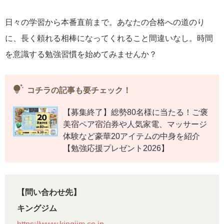
日々の学習から本番直前まで。あなたの合格への道のり
に、長く頼れる相棒になってくれること間違いなし。時間
を意識する勉強習慣を始めてみませんか？
tips_and_updates
コチラの記事も要チェック！
【募集終了】総勢80名様に当たる！ご褒
美宿ペア宿泊券や人気家電、マッサージ
体験など豪華20アイテムの中身を紹介
【勉強応援プレゼント2026】
【問い合わせ先】
キングジム