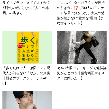
ライフプラン、立ててますか？
「コスパ、タイパ良く」が挫折
7割の人が知らない『人生の地
の引き金に⁉1,700人のアンケ
図』の描き方
ート結果で分かった、大人の勉
強が続かない“意外な”理由【ま
なびインサイト】
「歩くだけで人生激変！？」現
3分の大股ウォーキングで勉強姿
代人が知らない「散歩」の真実
勢がととのう【猫背矯正マイス
【賢者のブックジャーナル#0
ターに聞いた！】
8】