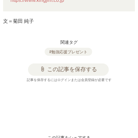
https://www.kingjim.co.jp
文＝菊田 純子
関連タグ
#勉強応援プレゼント
attach_file
この記事を保存する
記事を保存するにはログインまたは会員登録が必要です
この記事をシェアする