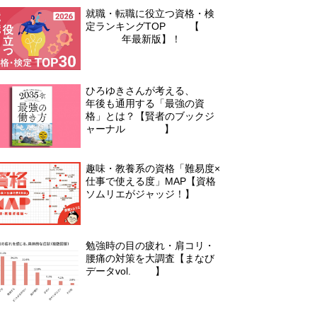
就職・転職に役立つ資格・検
定ランキングTOP30【2
026年最新版】！
ひろゆきさんが考える、10
年後も通用する「最強の資
格」とは？【賢者のブックジ
ャーナル #03】
趣味・教養系の資格「難易度×
仕事で使える度」MAP【資格
ソムリエがジャッジ！】
勉強時の目の疲れ・肩コリ・
腰痛の対策を大調査【まなび
データvol.10】