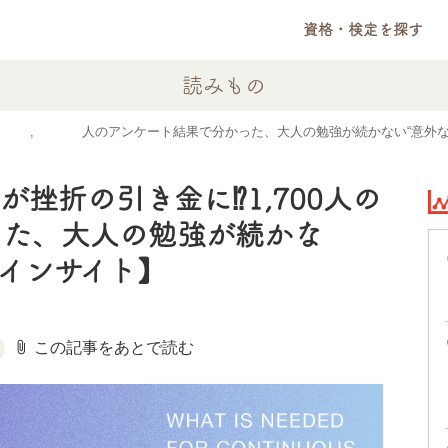
資格・検定を探す
読みもの
⁉1,700人のアンケート結果で分かった、大人の勉強が続かない“意外な
挫折の引き金に⁉1,700人の
った、大人の勉強が続かな
びインサイト】
attach_file
この記事をあとで読む