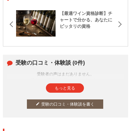
【最適ワイン資格診断】チ
ャートで分かる、あなたに
ピッタリの資格
受験の口コミ・体験談 (0件)
受験者の声はまだありません。
皆さまの投稿をお待ちしております。
もっと見る
受験の口コミ・体験談を書く
edit