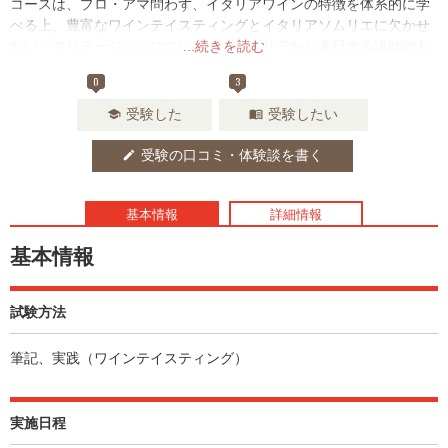
コースは、プロ・アマ問わず、イタリアワインの特徴を体系的に学
べる上、豊富なワインテイスティングとイタリアソムリエに欠かせ
ない「マリアージュ」についても、イタリアから来日する講師のも
...続きを読む
とで実践的に学ぶことができる絶好の機会です。
0
3
受験した
受験したい
school
menu_book
受験の口コミ・体験談を書く
edit
基本情報
詳細情報
基本情報
試験方法
筆記、実践（ワインテイスティング）
実施日程