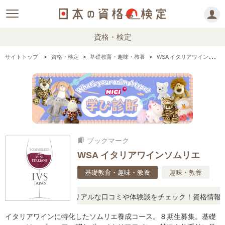
資格・検定
サイトトップ
資格・検定
基礎教育・趣味・教養
WSA イタリアワインソムリエの情報まとめ
ブックマーク
bookmarks
WSA イタリアワインソムリエ
基礎教育・趣味・教養
趣味・教養
と疑問に思ったら、リアルな口コミや体験談をチェック！資格情報の下
イタリアワインに特化したソムリエ養成コース。８期生募集。基礎