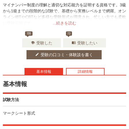
マイナンバー制度の理解と適切な対応能力を証明する資格です。​3級
から1級までの段階的な試験で、基礎から実務レベルまで網羅。​オン
ラインIBTやCBTなど多様な受験形式が用意され、忙しい方でも柔軟
に受験可能です。
...続きを読む
155
73
受験した
受験したい
school
menu_book
受験の口コミ・体験談を書く
edit
基本情報
詳細情報
基本情報
試験方法
マークシート形式