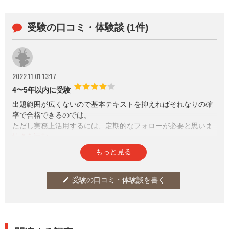
受験の口コミ・体験談 (1件)
2022.11.01 13:17
4〜5年以内に受験
出題範囲が広くないので基本テキストを抑えればそれなりの確
率で合格できるのでは。
ただし実務上活用するには、定期的なフォローが必要と思いま
す。
参考になった
通報
thumb_up
report
1
もっと見る
受験の口コミ・体験談を書く
edit