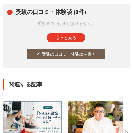
受験の口コミ・体験談 (0件)
受験者の声はまだありません。
皆さまの投稿をお待ちしております。
もっと見る
受験の口コミ・体験談を書く
edit
関連する記事