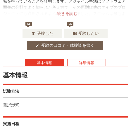
識を持っていることを証明します。アジャイル手法はソフトウェア
開発の分野でよく知られた考え方で、その原則は他のタイプのプロ
ジェクトにも適用されるようになってきました。スクラムは最もよ
...続きを読む
く使われるアジャイル手法であり、IT及びプロジェクトマネジメン
64
26
ト分野の最先端の発展に対して知識を最新のものにしておきたいプ
ロフェッショナルを対象としています。
受験した
受験したい
school
menu_book
受験の口コミ・体験談を書く
edit
基本情報
詳細情報
基本情報
試験方法
選択形式
実施日程