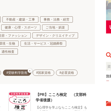
不動産・建築・工事
事務・法務・経営
健康・心理・スポーツ
ご当地・娯楽
美容・ファッション
デザイン・クリエイティブ
環境・生物
生活・サービス・冠婚葬祭
適性検査
×
#受験料学割有
#国家資格
#必置資格
注
ー
【PR】こころ検定®（文部科
学省後援）
対
【心理学を学ぶならこころ検定】も