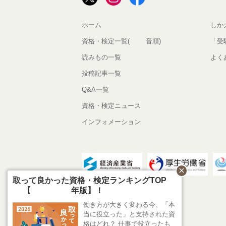
ホーム
しか
資格・検定一覧(50音順)
「受
読みもの一覧
よく
投稿記事一覧
Q&A一覧
資格・検定ニュース
インフォメーション
close
取って良かった資格・検定ランキングTOP1
0【2026年版】！
働き方が大きく変わる今、「本
当に役立った」と支持された資
格はどれ？ 仕事で役立ったも