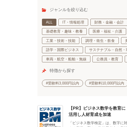
ジャンルを絞り込む
ALL
IT・情報処理
財務・金融・会計
基礎教育・趣味・教養
医療・福祉・介護
工業・技術・技能
調理・衛生・飲食
語学・国際ビジネス
サステナブル・自然・
車両・航空・船舶・無線
公務員・教育
特徴から探す
#受験料3,000円以内
#受験料10,000円以内
【PR】ビジネス数学を教育に
活用し人材育成を加速
「ビジネス数学検定」は、数字に