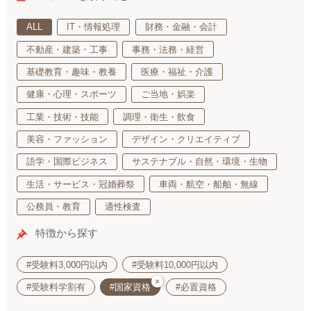
ALL
IT・情報処理
財務・金融・会計
不動産・建築・工事
事務・法務・経営
基礎教育・趣味・教養
医療・福祉・介護
健康・心理・スポーツ
ご当地・娯楽
工業・技術・技能
調理・衛生・飲食
美容・ファッション
デザイン・クリエイティブ
語学・国際ビジネス
サステナブル・自然・環境・生物
生活・サービス・冠婚葬祭
車両・航空・船舶・無線
公務員・教育
適性検査
特徴から探す
#受験料3,000円以内
#受験料10,000円以内
×
#受験料学割有
#国家資格
#必置資格