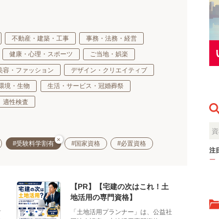
不動産・建築・工事
事務・法務・経営
健康・心理・スポーツ
ご当地・娯楽
美容・ファッション
デザイン・クリエイティブ
環境・生物
生活・サービス・冠婚葬祭
適性検査
×
#受験料学割有
#国家資格
#必置資格
注
ー
【PR】【宅建の次はこれ！土
地活用の専門資格】
対
「土地活用プランナー」は、公益社