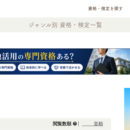
資格・検定を探す
ジャンル別 資格・検定一覧
help
閲覧数順
50音順