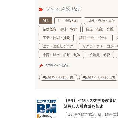
ジャンルを絞り込む
ALL
IT・情報処理
財務・金融・会計
基礎教育・趣味・教養
医療・福祉・介護
工業・技術・技能
調理・衛生・飲食
語学・国際ビジネス
サステナブル・自然・
車両・航空・船舶・無線
公務員・教育
特徴から探す
#受験料3,000円以内
#受験料10,000円以内
【PR】ビジネス数学を教育に
活用し人材育成を加速
「ビジネス数学検定」は、数字に