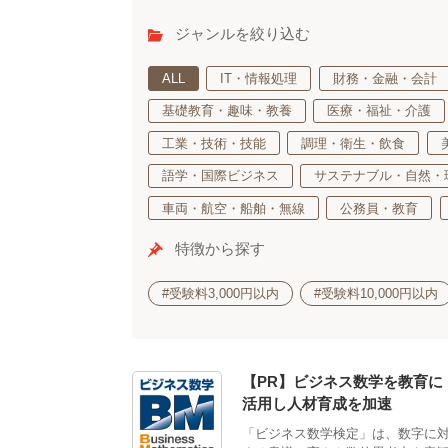
ジャンルを絞り込む
ALL
IT・情報処理
財務・金融・会計
基礎教育・趣味・教養
医療・福祉・介護
工業・技術・技能
調理・衛生・飲食
語学・国際ビジネス
サステナブル・自然・
車両・航空・船舶・無線
公務員・教育
特徴から探す
#受験料3,000円以内
#受験料10,000円以内
【PR】ビジネス数学を教育に
活用し人材育成を加速
「ビジネス数学検定」は、数字に