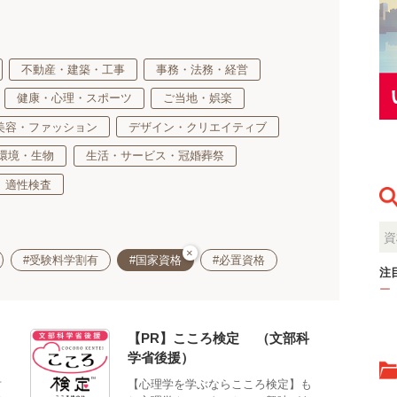
不動産・建築・工事
事務・法務・経営
健康・心理・スポーツ
ご当地・娯楽
美容・ファッション
デザイン・クリエイティブ
環境・生物
生活・サービス・冠婚葬祭
適性検査
×
#受験料学割有
#国家資格
#必置資格
注
ー
【PR】こころ検定®（文部科
学省後援）
対
【心理学を学ぶならこころ検定】も