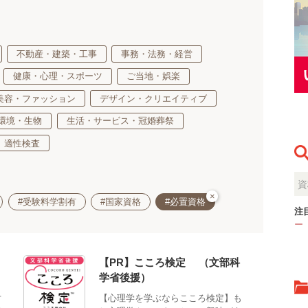
不動産・建築・工事
事務・法務・経営
健康・心理・スポーツ
ご当地・娯楽
美容・ファッション
デザイン・クリエイティブ
環境・生物
生活・サービス・冠婚葬祭
適性検査
×
#受験料学割有
#国家資格
#必置資格
注
ー
【PR】こころ検定®（文部科
学省後援）
対
【心理学を学ぶならこころ検定】も