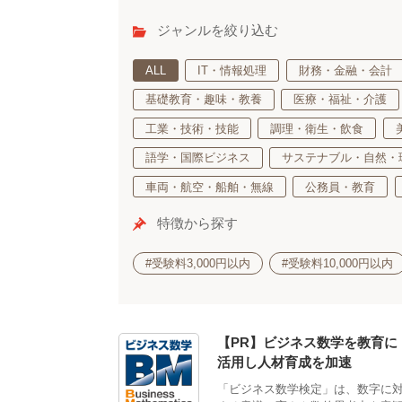
ジャンルを絞り込む
ALL
IT・情報処理
財務・金融・会計
基礎教育・趣味・教養
医療・福祉・介護
工業・技術・技能
調理・衛生・飲食
語学・国際ビジネス
サステナブル・自然・
車両・航空・船舶・無線
公務員・教育
特徴から探す
#受験料3,000円以内
#受験料10,000円以内
【PR】ビジネス数学を教育に
活用し人材育成を加速
「ビジネス数学検定」は、数字に