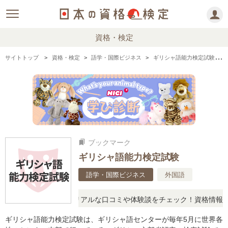
資格・検定
サイトトップ
資格・検定
語学・国際ビジネス
ギリシャ語能力検定試験の情報まとめ
ブックマーク
bookmarks
ギリシャ語能力検定試験
語学・国際ビジネス
外国語
と疑問に思ったら、リアルな口コミや体験談をチェック！資格情報の下
ギリシャ語能力検定試験は、ギリシャ語センターが毎年5月に世界各