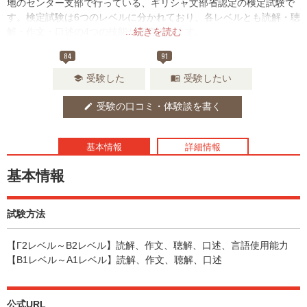
地のセンター支部で行っている、ギリシャ文部省認定の検定試験で
す。検定試験は6つのレベルに分かれており、各レベルとも読解・聴
解・作文・口述の4つの技能が審査されます。
...続きを読む
84
91
受験した
受験したい
school
menu_book
受験の口コミ・体験談を書く
edit
基本情報
詳細情報
基本情報
試験方法
【Γ2レベル～B2レベル】読解、作文、聴解、口述、言語使用能力
【B1レベル～A1レベル】読解、作文、聴解、口述
公式URL