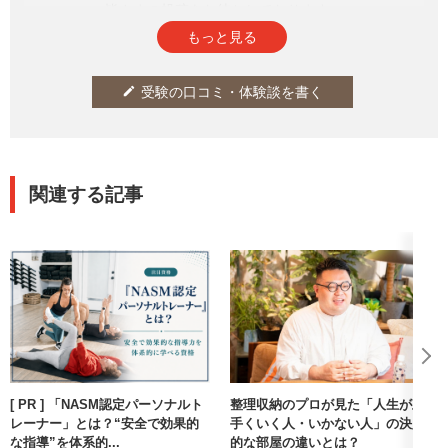
皆さまの投稿をお待ちしております。
もっと見る
受験の口コミ・体験談を書く
edit
関連する記事
[ PR ] 「NASM認定パーソナルト
整理収納のプロが見た「人生が上
レーナー」とは？“安全で効果的
手くいく人・いかない人」の決定
な指導”を体系的...
的な部屋の違いとは？