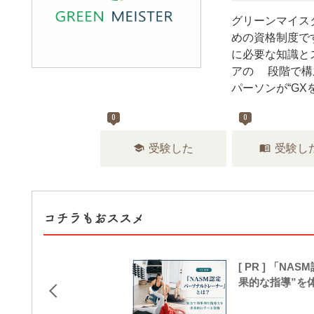
グリーンマイス
めの資格制度で
に必要な知識と
アの3段階で構
パーソンが“G
0
0
school
menu_book
受験した
受験し
コチラもおススメ
[ PR ] 「
果的な指導”を