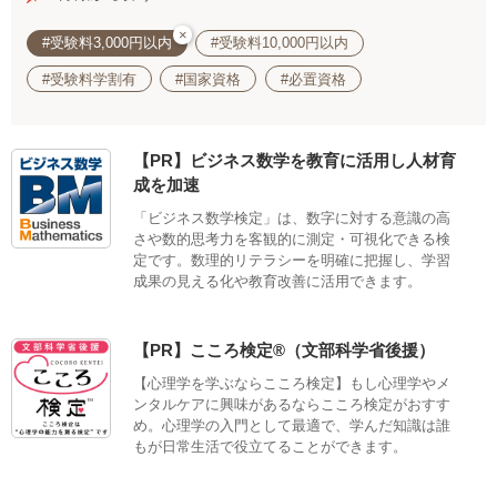
×
#受験料3,000円以内
#受験料10,000円以内
#受験料学割有
#国家資格
#必置資格
【PR】ビジネス数学を教育に活用し人材育
成を加速
「ビジネス数学検定」は、数字に対する意識の高
さや数的思考力を客観的に測定・可視化できる検
定です。数理的リテラシーを明確に把握し、学習
成果の見える化や教育改善に活用できます。
【PR】こころ検定®（文部科学省後援）
【心理学を学ぶならこころ検定】もし心理学やメ
ンタルケアに興味があるならこころ検定がおすす
め。心理学の入門として最適で、学んだ知識は誰
もが日常生活で役立てることができます。