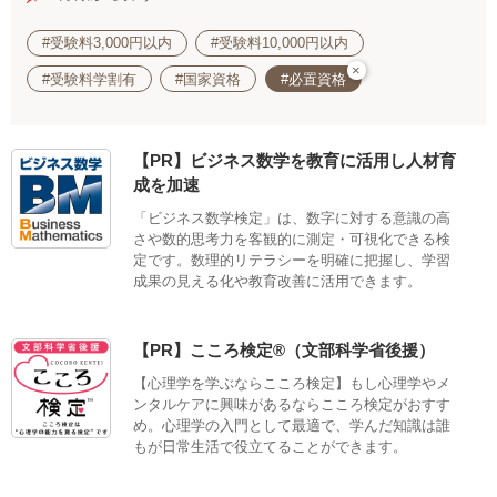
#受験料3,000円以内
#受験料10,000円以内
×
#受験料学割有
#国家資格
#必置資格
【PR】ビジネス数学を教育に活用し人材育
成を加速
「ビジネス数学検定」は、数字に対する意識の高
さや数的思考力を客観的に測定・可視化できる検
定です。数理的リテラシーを明確に把握し、学習
成果の見える化や教育改善に活用できます。
【PR】こころ検定®（文部科学省後援）
【心理学を学ぶならこころ検定】もし心理学やメ
ンタルケアに興味があるならこころ検定がおすす
め。心理学の入門として最適で、学んだ知識は誰
もが日常生活で役立てることができます。