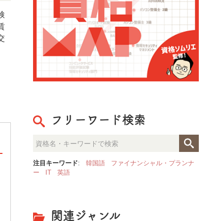
検
賃
交
フリーワード検索
注目キーワード
:
韓国語
ファイナンシャル・プランナ
ー
IT
英語
整理収納のプロが見た「人生が
決定的な部屋の違いとは？
関連ジャンル