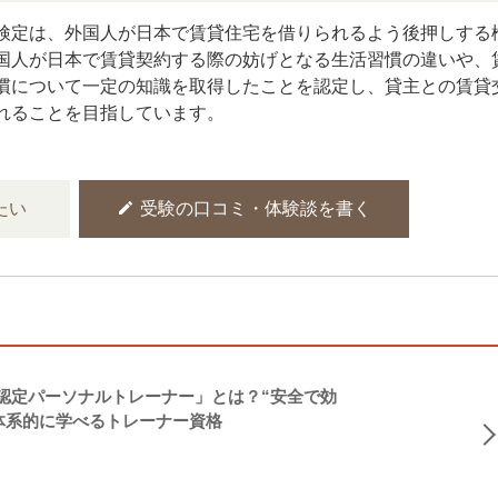
検定は、外国人が日本で賃貸住宅を借りられるよう後押しする
国人が日本で賃貸契約する際の妨げとなる生活習慣の違いや、
慣について一定の知識を取得したことを認定し、貸主との賃貸
れることを目指しています。
edit
たい
受験の口コミ・体験談を書く
NASM認定パーソナルトレーナー」とは？“安全で効
体系的に学べるトレーナー資格