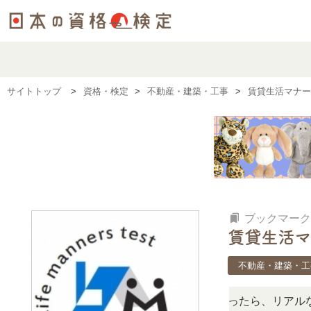
サイトトップ
資格・検定
不動産・建築・工事
賃貸生活マナー
bookmarks
ブックマーク
賃貸生活マ
不動産・建築・工
難しい？」「どんな試験？」と疑問に思ったら、リアルな口コ