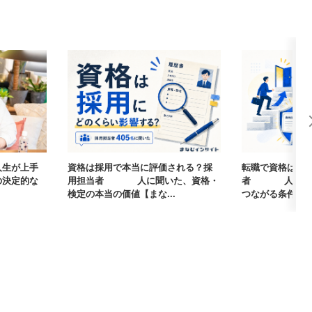
人生が上手
資格は採用で本当に評価される？採
転職で資格は武
の決定的な
用担当者405人に聞いた、資格・
者405人に聞
検定の本当の価値【まな...
つながる条件【まな