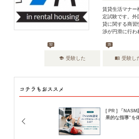
賃貸生活マナー
定試験です。外
貸に関する商習
渉が円滑に行わ
52
35
school
menu_book
受験した
受験し
コチラもおススメ
[ PR ] 「
果的な指導”を