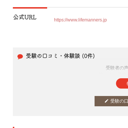
公式URL
https://www.lifemanners.jp
受験の口コミ・体験談 (0件)
受験者の
皆さまの投稿
edit
受験の