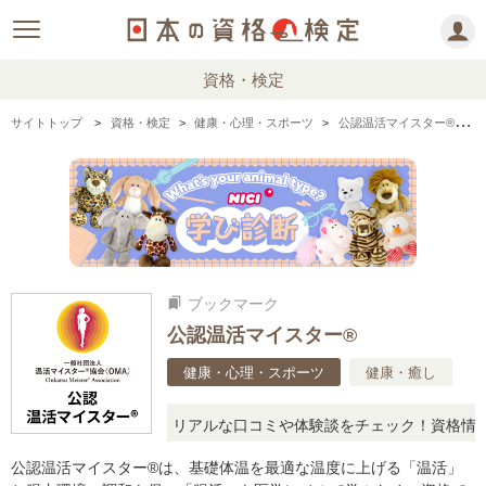
資格・検定
サイトトップ
資格・検定
健康・心理・スポーツ
公認温活マイスター®の情報まとめ
ブックマーク
bookmarks
公認温活マイスター®
健康・心理・スポーツ
健康・癒し
」と疑問に思ったら、リアルな口コミや体験談をチェック！資格情報の
公認温活マイスター®は、基礎体温を最適な温度に上げる「温活」