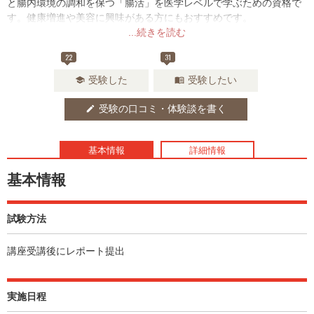
と腸内環境の調和を保つ「腸活」を医学レベルで学ぶための資格で
す。健康増進や美容に興味がある方にもおすすめです。
...続きを読む
22
31
受験した
受験したい
school
menu_book
受験の口コミ・体験談を書く
edit
基本情報
詳細情報
基本情報
試験方法
講座受講後にレポート提出
実施日程