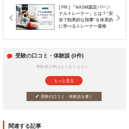
[ PR ] 「NASM認定パーソ
ナルトレーナー」とは？“安
全で効果的な指導”を体系的
に学べるトレーナー資格
受験の口コミ・体験談 (0件)
受験者の声はまだありません。
皆さまの投稿をお待ちしております。
もっと見る
受験の口コミ・体験談を書く
edit
関連する記事