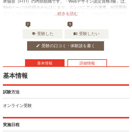
承協会（FITI）の内部組織です。「Webデザイン認定資格3級」は、
Webページの仕組みからはじまり、エンジニアとの連携、AI活用術
までを含む基礎的な知識を試す公的資格です。「Webデザイン認定
...続きを読む
資格2級」は、Webサイトの設計、文字、配色などを考案してい
7
5
く、すなわちデザイナーとしての実践的な知識を試す公的資格で
す。「Webデザイン認定資格1級」は、広報担当者は必須であり、W
受験した
受験したい
school
menu_book
ebデザイナーでも必要とされるマーケティング、SEO、ライティン
グなどの知識を試す公的資格です。
受験の口コミ・体験談を書く
edit
基本情報
詳細情報
基本情報
試験方法
オンライン受験
実施日程