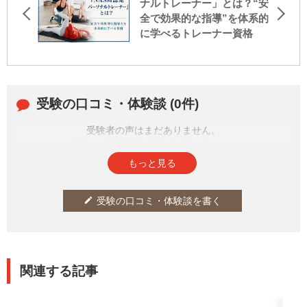
ナルトレーナー」とは？“安
全で効果的な指導”を体系的
に学べるトレーナー資格
受験の口コミ・体験談 (0件)
受験者の声はまだありません。
皆さまの投稿をお待ちしております。
もっと見る
受験の口コミ・体験談を書く
edit
関連する記事