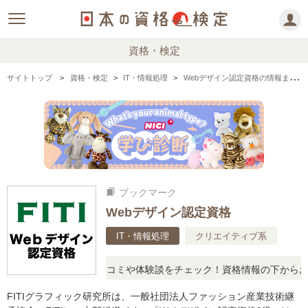
資格・検定
サイトトップ
資格・検定
IT・情報処理
Webデザイン認定資格の情報まとめ
ブックマーク
bookmarks
Webデザイン認定資格
IT・情報処理
クリエイティブ系
思ったら、リアルな口コミや体験談をチェック！資格情報の下からお読
FITIグラフィック研究所は、一般社団法人ファッション産業技術継