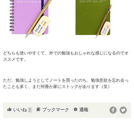
どちらも使いやすくて、外での勉強もおしゃれな感じになるのでオ
ススメです。
ただ、勉強しようとしてノートを買ったのち、勉強意欲を忘れ去っ
たことも多く、まだ何冊か家にストックがあります（笑）
いいね
ブックマーク
通報
thumb_up
bookmarks
report
2