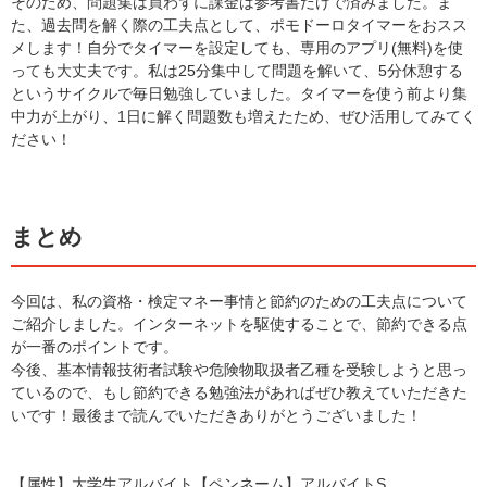
そのため、問題集は買わずに課金は参考書だけで済みました。ま
た、過去問を解く際の工夫点として、ポモドーロタイマーをおスス
メします！自分でタイマーを設定しても、専用のアプリ(無料)を使
っても大丈夫です。私は25分集中して問題を解いて、5分休憩する
というサイクルで毎日勉強していました。タイマーを使う前より集
中力が上がり、1日に解く問題数も増えたため、ぜひ活用してみてく
ださい！
まとめ
今回は、私の資格・検定マネー事情と節約のための工夫点について
ご紹介しました。インターネットを駆使することで、節約できる点
が一番のポイントです。
今後、基本情報技術者試験や危険物取扱者乙種を受験しようと思っ
ているので、もし節約できる勉強法があればぜひ教えていただきた
いです！最後まで読んでいただきありがとうございました！
【属性】大学生アルバイト【ペンネーム】アルバイトS