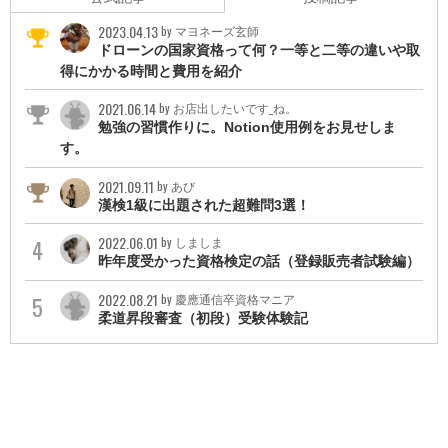
2023.04.13
by マヨネーズ玄師
ドローンの国家資格って何？一等と二等の違いや取
得にかかる時間と費用を紹介
2021.06.14
by お店出したいです_ね。
勉強の習慣作りに。Notion使用例をお見せしま
す。
2021.09.11
by あび
漢検1級に出題された超難問3選！
2022.06.01
by しましま
昨年度受かった資格検定の話（登録販売者試験編）
2022.08.21
by 慶應通信卒資格マニア
柔道昇段審査（初段）受験体験記