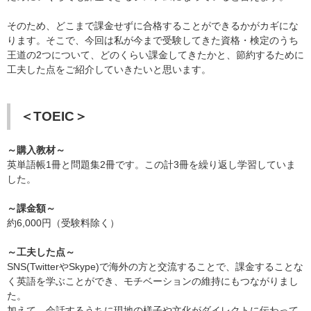
そのため、どこまで課金せずに合格することができるかがカギにな
ります。そこで、今回は私が今まで受験してきた資格・検定のうち
王道の2つについて、どのくらい課金してきたかと、節約するために
工夫した点をご紹介していきたいと思います。
＜TOEIC＞
～購入教材～
英単語帳1冊と問題集2冊です。この計3冊を繰り返し学習していま
した。
～課金額～
約6,000円（受験料除く）
～工夫した点～
SNS(TwitterやSkype)で海外の方と交流することで、課金することな
く英語を学ぶことができ、モチベーションの維持にもつながりまし
た。
加えて、会話するうちに現地の様子や文化がダイレクトに伝わって