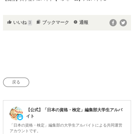
いいね
ブックマーク
通報
thumb_up
bookmarks
report
3
戻る
【公式】「日本の資格・検定」編集部大学生アルバ
イト
「日本の資格・検定」編集部の大学生アルバイトによる共同運営
アカウントです。