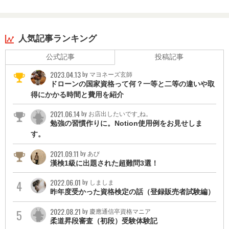
４、乙６、乙７）■建築物環境衛生管理技術者■ボイラー整備士■
衛生工学衛生管理者
『試験合格』
人気記事ランキング
■宅地建物取引主任者■１級ボイラー技士■貸金業務取扱主任者■福
公式記事
投稿記事
祉住環境コーディネーター検定２級■環境社会（ｅｃｏ：エコ）
検定■予防技術検定（防火査察）■１級電気工事施工管理技士補
2023.04.13
by マヨネーズ玄師
ドローンの国家資格って何？一等と二等の違いや取
『技能講習修了』
得にかかる時間と費用を紹介
■特定化学物質等作業主任者■有機溶剤作業主任者■第２種酸素欠
乏危険作業主任者■フォークリフト■鉛作業主任者■特定化学物質
2021.06.14
by お店出したいです_ね。
及び四アルキル鉛等作業主任者
勉強の習慣作りに。Notion使用例をお見せしま
す。
『講習修了』
■駐車監視員資格者■食品衛生責任者■甲種防火管理者■防災管理者
2021.09.11
by あび
■特別管理産業廃棄物管理責任者■ＲＳＴトレーナー■家畜商■倉庫
漢検1級に出題された超難問3選！
管理主任者■特別管理産業廃棄物管理責任者（医療関係機関等）■
統括管理者■空調給排水管理監督者■清掃作業監督者■温泉入浴指
2022.06.01
by しましま
導員■機械警備業務管理者資格者■建築物石綿含有建材調査者（一
昨年度受かった資格検定の話（登録販売者試験編）
般調査者）
2022.08.21
by 慶應通信卒資格マニア
『その他』
柔道昇段審査（初段）受験体験記
■柔道初段■弓道初段■静岡県ふじのくに防災士■防災士■ふじのく