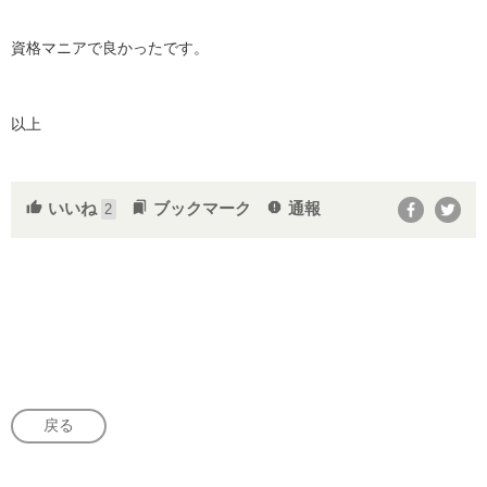
資格マニアで良かったです。
以上
いいね
ブックマーク
通報
thumb_up
bookmarks
report
2
戻る