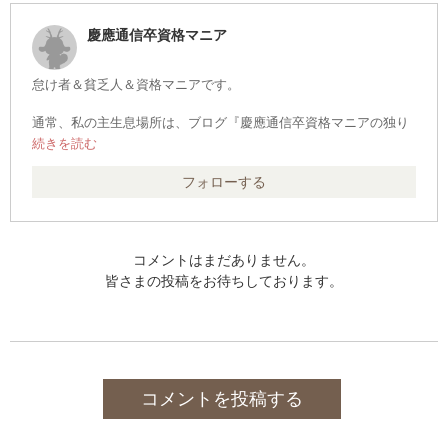
慶應通信卒資格マニア
怠け者＆貧乏人＆資格マニアです。
通常、私の主生息場所は、ブログ『慶應通信卒資格マニアの独り
言（
https://shikakumaniafc2.blog.fc2.com/
）』です。
しかし、資格関連の話題が大好きな為、それに惹かれて、時々、
フォローする
こちらのサイトにも出没することにしました。
宜しく御願い致します。
コメントはまだありません。
職業:
皆さまの投稿をお待ちしております。
その他
保持資格:
【所有資格】２０２２．１０．９．現在
『免許・免状』
■第３種電気主任技術者■職業訓練指導員（電気科、電気工事科、
コメントを投稿する
建築物設備管理科）■第１種電気工事士■第１級陸上特殊無線技士
■第４級アマチュア無線技士■危険物取扱者（乙４）■普通自動車
（現：中型車８ｔ未満に限る）■普通自動２輪■消防設備士（甲