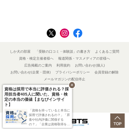
しか犬の部屋
「受験の口コミ・体験談」の書き方
よくあるご質問
資格・検定主催者様へ
報道関係・マスメディアの皆様へ
広告掲載のご案内
利用規約
お問い合わせ(個人)
お問い合わせ(企業・団体)
プライバシーポリシー
会員登録の解除
メールマガジンの配信停止
close
資格は採用で本当に評価される？採
用担当者405人に聞いた、資格・検
定の本当の価値【まなびインサイ
ト】
「資格を持っていると本当に
採用で評価されるの？」「昇
進や社内評価に関係する
Powered by
の？」「企業は資格取得をど
こまで支援しているの？」と