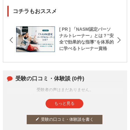
コチラもおススメ
[ PR ] 「NASM認定パーソ
ナルトレーナー」とは？“安
全で効果的な指導”を体系的
に学べるトレーナー資格
受験の口コミ・体験談 (0件)
受験者の声はまだありません。
皆さまの投稿をお待ちしております。
もっと見る
受験の口コミ・体験談を書く
edit