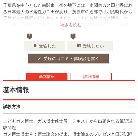
千葉県を中心とした南関東一帯の地下には、南関東ガス田と呼ばれ
る日本最大の水溶性ガス田があり、茂原市の近郊では明治時代から
天然ガスの採掘が行われてきました。「もばら検定ガス博士」で
は、茂原の天然ガスが生まれた背景や街の発展の歴史、また天然ガ
...続きを読む
スの未来についても学ぶことができます。
3
7
受験した
受験したい
school
menu_book
受験の口コミ・体験談を書く
edit
基本情報
詳細情報
基本情報
試験方法
こどもガス博士、ガス博士修士号：テキストから出題される筆記試
験問題
ガス博士博士号：博士論文の提出、博士論文のプレゼンと口頭試問