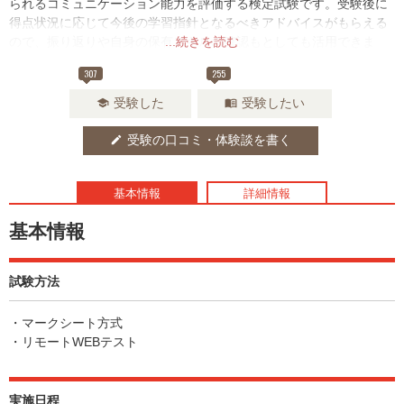
られるコミュニケーション能力を評価する検定試験です。受験後に
得点状況に応じて今後の学習指針となるべきアドバイスがもらえる
ので、振り返りや自身の保有スキルの確認もとしても活用できま
...続きを読む
す。
307
255
受験した
受験したい
school
menu_book
受験の口コミ・体験談を書く
edit
基本情報
詳細情報
基本情報
試験方法
・マークシート方式
・リモートWEBテスト
実施日程