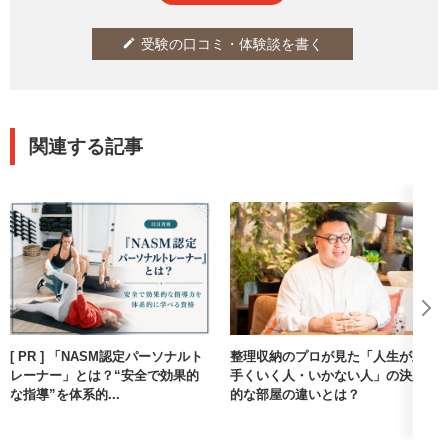
受験の口コミ・体験談を書く
edit
関連する記事
[ PR ] 「NASM認定パーソナルト
整理収納のプロが見た「人生が上
レーナー」とは？“安全で効果的
手くいく人・いかない人」の決定
な指導”を体系的...
的な部屋の違いとは？