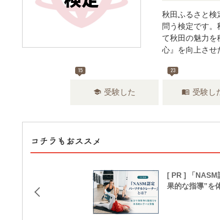
秋田ふるさと検
問う検定です。
て秋田の魅力を
心』を向上させ
15
23
school
menu_book
受験した
受験し
コチラもおススメ
[ PR ] 「
果的な指導”を