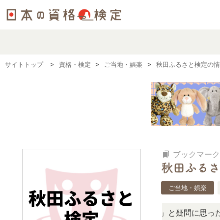
サイトトップ
資格・検定
ご当地・娯楽
秋田ふるさと検定の情
bookmarks
ブックマーク
秋田ふるさ
ご当地・娯楽
「この検定、難しい？」「どんな試験？」と疑問に思ったら、