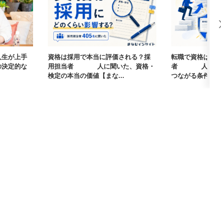
人生が上手
資格は採用で本当に評価される？採
転職で資格は武
の決定的な
用担当者405人に聞いた、資格・
者405人に聞
検定の本当の価値【まな...
つながる条件【まな