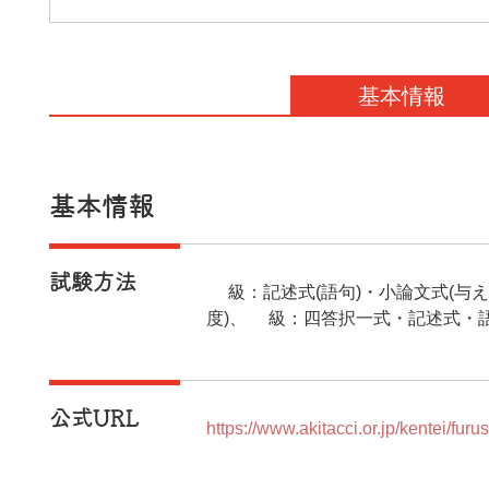
基本情報
基本情報
試験方法
1級：記述式(語句)・小論文式(
度)、2級：四答択一式・記述式・
公式URL
https://www.akitacci.or.jp/kentei/furus