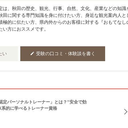
定は、秋田の歴史、観光、行事、自然、文化、産業などの知識
秋田に関する専門知識を身に付けたい方、身近な観光案内人と
積極的に伝たい方、県内外からのお客様に対する『おもてなし
たい方におススメです。
edit
たい
受験の口コミ・体験談を書く
NASM認定パーソナルトレーナー」とは？“安全で効
体系的に学べるトレーナー資格