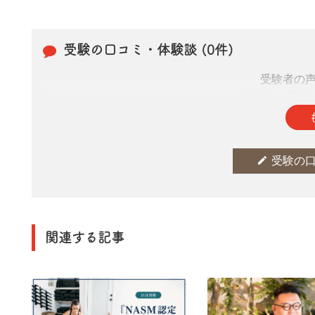
受験の口コミ・体験談 (0件)
受験者の
皆さまの投稿
edit
受験の
関連する記事