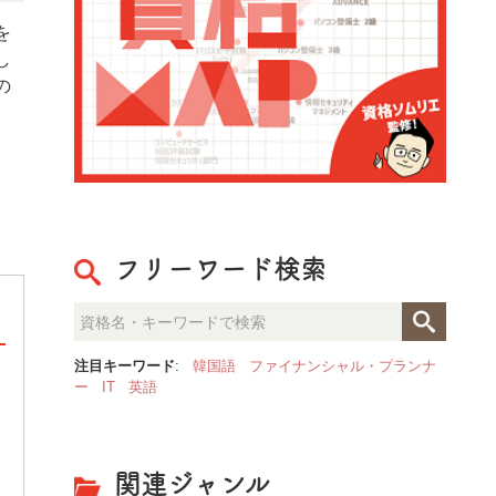
を
し
の
フリーワード検索
注目キーワード
:
韓国語
ファイナンシャル・プランナ
ー
IT
英語
整理収納のプロが見た「人生が
決定的な部屋の違いとは？
関連ジャンル