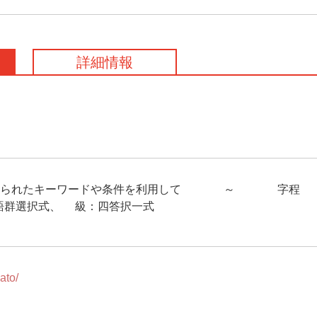
詳細情報
与えられたキーワードや条件を利用して150～200字程
語群選択式、3級：四答択一式
ato/