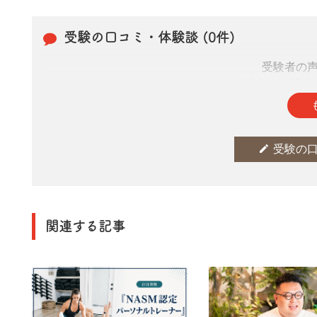
受験の口コミ・体験談 (0件)
受験者の
皆さまの投稿
edit
受験の
関連する記事