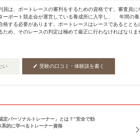
判員は、ボートレースの審判をするための資格です。審査員に
ターボート競走会が運営している養成所に入学し、1年間の養
合格する必要があります。ボートレースはレースであるととも
るため、そのレースの判定は極めて厳正に行わなければなりま
edit
たい
受験の口コミ・体験談を書く
NASM認定パーソナルトレーナー」とは？“安全で効
体系的に学べるトレーナー資格