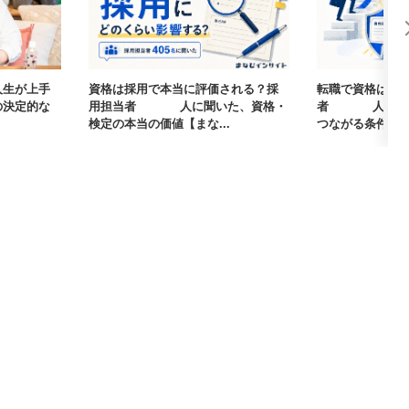
人生が上手
資格は採用で本当に評価される？採
転職で資格は武
の決定的な
用担当者405人に聞いた、資格・
者405人に聞
検定の本当の価値【まな...
つながる条件【まな