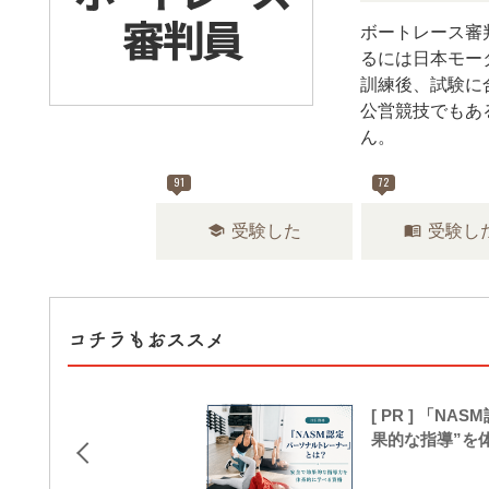
ボートレース審
るには日本モー
訓練後、試験に
公営競技でもあ
ん。
91
72
school
menu_book
受験した
受験し
コチラもおススメ
[ PR ] 「
果的な指導”を