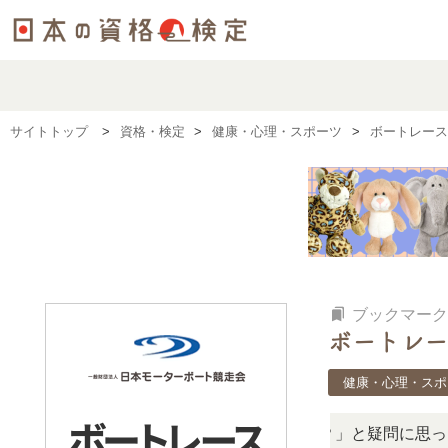
サイトトップ
資格・検定
健康・心理・スポーツ
ボートレース
bookmarks
ブックマーク
ボートレー
健康・心理・スポ
「この検定、難しい？」「どんな試験？」と疑問に思ったら、