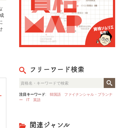
な
成
に
せ
フリーワード検索
注目キーワード
:
韓国語
ファイナンシャル・プランナ
ー
IT
英語
整理収納のプロが見た「人生が
決定的な部屋の違いとは？
関連ジャンル