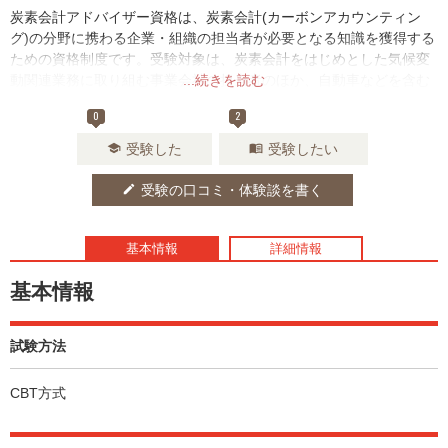
炭素会計アドバイザー資格は、炭素会計(カーボンアカウンティン
グ)の分野に携わる企業・組織の担当者が必要となる知識を獲得する
ための資格制度です。受験対象は、炭素会計をはじめとした気候変
動関連業務に取り組む事業会社の担当者のほか、自動車などを含む
...続きを読む
各種製造業、金融機関、コンサルタントやIT企業の開発部門・R&D
0
2
部門、営業部門などの方々を想定しています。
受験した
受験したい
school
menu_book
難易度に応じて3級からProfessionalまでの4つのレベルに分かれて
おり、このうち3級は「脱炭素を巡る国内外の情勢について理解して
受験の口コミ・体験談を書く
edit
いる」、「炭素会計のサイクルを理解している」、「国際ルールを
重視したScope1，2，3排出量算定の考え方を理解している」ことを
資格要件としています。3級では、これから気候変動関連業務に携わ
基本情報
詳細情報
る方々に対し、業務上求められる基本的知識を体系的に学習いただ
基本情報
くことを目的としています。
試験方法
CBT方式