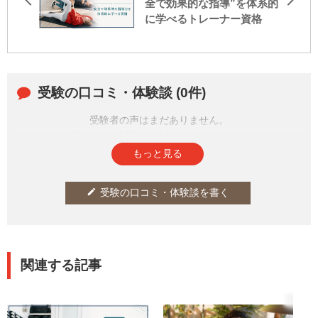
全で効果的な指導”を体系的
に学べるトレーナー資格
受験の口コミ・体験談 (0件)
受験者の声はまだありません。
皆さまの投稿をお待ちしております。
もっと見る
受験の口コミ・体験談を書く
edit
関連する記事