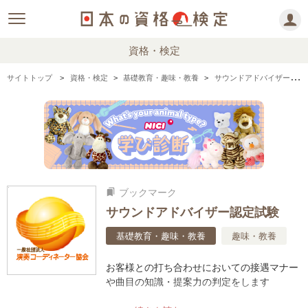
資格・検定
サイトトップ
資格・検定
基礎教育・趣味・教養
サウンドアドバイザー認定試験の情報まとめ
ブックマーク
bookmarks
サウンドアドバイザー認定試験
基礎教育・趣味・教養
趣味・教養
お客様との打ち合わせにおいての接遇マナー
や曲目の知識・提案力の判定をします