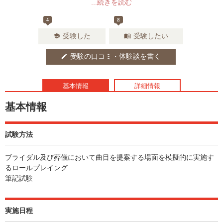
...続きを読む
4
8
受験した
受験したい
school
menu_book
受験の口コミ・体験談を書く
edit
基本情報
詳細情報
基本情報
試験方法
ブライダル及び葬儀において曲目を提案する場面を模擬的に実施す
るロールプレイング
筆記試験
実施日程