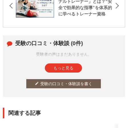
ナルトレーナー」とは？“安
全で効果的な指導”を体系的
に学べるトレーナー資格
受験の口コミ・体験談 (0件)
受験者の声はまだありません。
皆さまの投稿をお待ちしております。
もっと見る
受験の口コミ・体験談を書く
edit
関連する記事