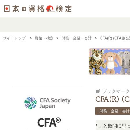
サイトトップ
資格・検定
財務・金融・会計
CFA(R) (C
bookmarks
ブックマーク
CFA(R)
財務・金融・会計
「この検定、難しい？」「どんな試験？」と疑問に思ったら、