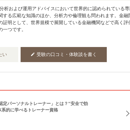
券分析および運用アドバイスにおいて世界的に認められている専
関する広範な知識のほか、分析力や倫理観も問われます。金融
の証明として、世界規模で展開している金融機関などで高く評
の一つです。
edit
たい
受験の口コミ・体験談を書く
NASM認定パーソナルトレーナー」とは？“安全で効
体系的に学べるトレーナー資格