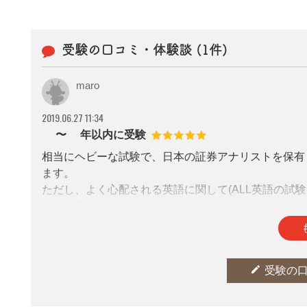
受験の口コミ・体験談 (1件)
maro
2019.06.27 11:34
2〜3年以内に受験
相当にヘビーな試験で、日本の証券アナリストを保
ます。
ただし、よく心配される英語に関して(ALL英語の試
ない私(CFA受験前はTOEIC750点ぐらい)で
得意でない人だと英語での勉強は辛い・眠いという問
参考になった
thumb_up
2
受かってからは、特に海外の金融マーケットの方から
edit
受験の
いるサル」と見られていたのが、「ある程度ものを分
かと。
但し、日本の資産運用と関係ない人は、たとえ金融マ