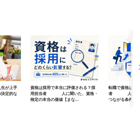
気がします。
人生が上手
資格は採用で本当に評価される？採
転職で資格は武
の決定的な
用担当者405人に聞いた、資格・
者405人に聞
検定の本当の価値【まな...
つながる条件【まな