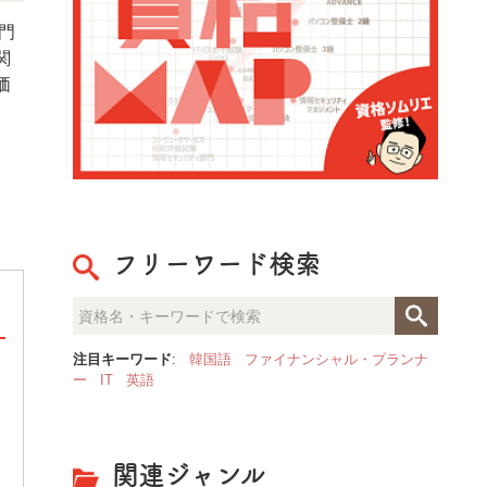
門
関
価
フリーワード検索
注目キーワード
:
韓国語
ファイナンシャル・プランナ
ー
IT
英語
整理収納のプロが見た「人生が
決定的な部屋の違いとは？
関連ジャンル