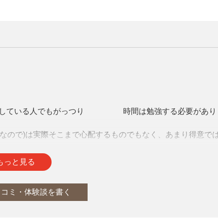
有している人でもがっつり1000時間は勉強する必要があり
験なので)は実際そこまで心配するものでもなく、あまり得意で
も、英語自体がネックになることはありませんでした。但し、英語
題はあります。
通
report
もっと見る
は評価されている気がします。それまでは「東洋の金を持って
口コミ・体験談を書く
かっている若手」というぐらいには思ってくれるようになった
ンだとしてもほぼこの資格の価値を知っている人はいないと思