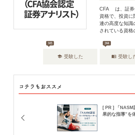
CFA®は、証
資格で、投資に
連の高度な知識
されている資格
145
244
school
menu_book
受験した
受験し
コチラもおススメ
[ PR ] 「
果的な指導”を