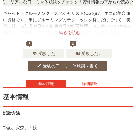
、リアルな口コミや体験談をチェック！資格情報の下からお読みいただ
キャット・グルーミング・スペシャリスト(CGS)は、ネコの美容師
の資格です。単にグルーミングのテクニックを持つだけでなく、美
容に関する知識や日常の健康管理や飼育管理、ネコ種ごとの特徴を
知識として知り、専門的な知識と技術を有することを証明します。
...続きを読む
9
38
受験した
受験したい
school
menu_book
受験の口コミ・体験談を書く
edit
基本情報
詳細情報
基本情報
試験方法
筆記、実技、面接