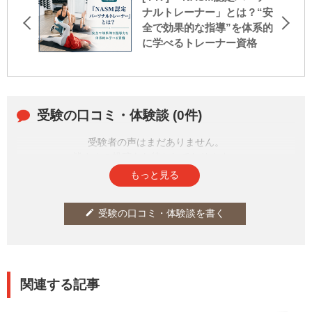
ナルトレーナー」とは？“安
全で効果的な指導”を体系的
に学べるトレーナー資格
受験の口コミ・体験談 (0件)
受験者の声はまだありません。
皆さまの投稿をお待ちしております。
もっと見る
受験の口コミ・体験談を書く
edit
関連する記事