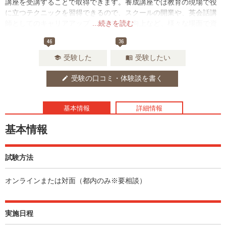
講座を受講することで取得できます。養成講座では教育の現場で役
に立つテクニックを習得できるので、スクールの開業や、英会話講
師としてのキャリアアップ、指導技術の向上など、様々な場面で資
...続きを読む
格を活かすことができるでしょう。
46
36
受験した
受験したい
school
menu_book
受験の口コミ・体験談を書く
edit
基本情報
詳細情報
基本情報
試験方法
オンラインまたは対面（都内のみ※要相談）
実施日程