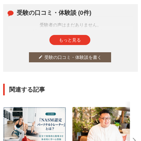
受験の口コミ・体験談 (0件)
受験者の声はまだありません。
皆さまの投稿をお待ちしております。
もっと見る
受験の口コミ・体験談を書く
edit
関連する記事