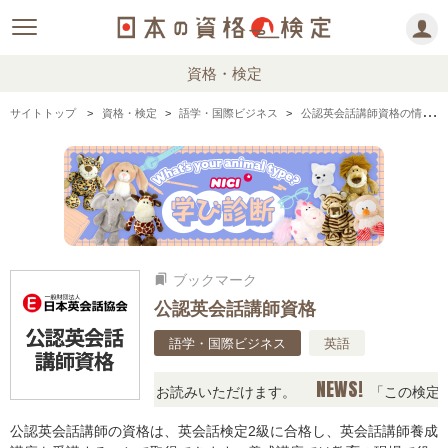
資格・検定
サイトトップ
資格・検定
語学・国際ビジネス
公認英会話講師資格の情報まとめ
ブックマーク
bookmarks
公認英会話講師資格
語学・国際ビジネス
英語
NEWS!
ク！資格情報の下からお読みいただけます。
「この検定、難
公認英会話講師の資格は、英会話検定2級に合格し、英会話講師養成