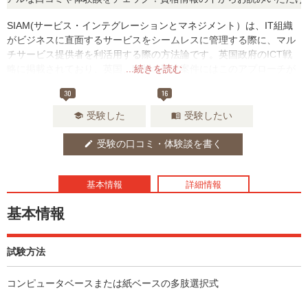
SIAM(サービス・インテグレーションとマネジメント）は、IT組織
がビジネスに直面するサービスをシームレスに管理する際に、マル
チサービス提供者を利活用する際の方法論です。英国政府のICT戦
略に掲載されており、英国、欧州の調達案件にはこのアプローチが
...続きを読む
必要とされます。この資格では、用語や主要部分の原則に関する知
30
16
識と理解度を測ります。
受験した
受験したい
school
menu_book
受験の口コミ・体験談を書く
edit
基本情報
詳細情報
基本情報
試験方法
コンピュータベースまたは紙ベースの多肢選択式