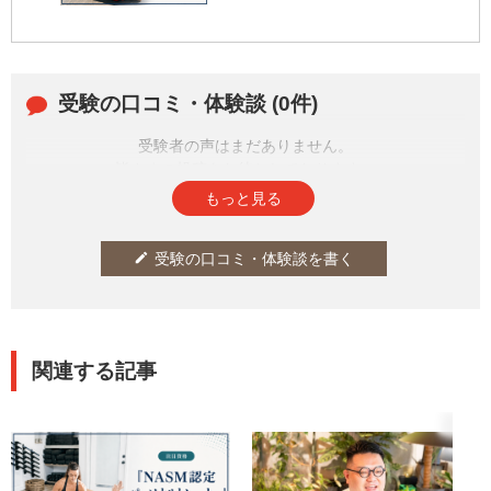
受験の口コミ・体験談 (0件)
受験者の声はまだありません。
皆さまの投稿をお待ちしております。
もっと見る
受験の口コミ・体験談を書く
edit
関連する記事