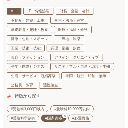
ALL
IT・情報処理
財務・金融・会計
不動産・建築・工事
事務・法務・経営
基礎教育・趣味・教養
医療・福祉・介護
健康・心理・スポーツ
ご当地・娯楽
工業・技術・技能
調理・衛生・飲食
美容・ファッション
デザイン・クリエイティブ
語学・国際ビジネス
サステナブル・自然・環境・生物
生活・サービス・冠婚葬祭
車両・航空・船舶・無線
公務員・教育
適性検査
特徴から探す
#受験料3,000円以内
#受験料10,000円以内
×
#受験料学割有
#国家資格
#必置資格