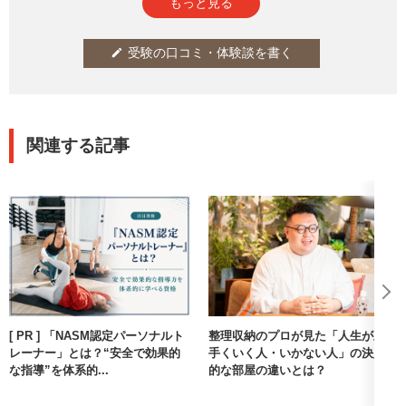
0
もっと見る
多く、今後の生活で役立つような新しく得た知識は殆どなかっ
たです。
なので、昨日の今日でほぼ正答で合格でした（外したのはエン
受験の口コミ・体験談を書く
edit
タメ問題…）。
趣味として楽しんで受ける感じです。そう考えるとちょっと割
高かな…
関連する記事
[ PR ] 「NASM認定パーソナルト
整理収納のプロが見た「人生が上
レーナー」とは？“安全で効果的
手くいく人・いかない人」の決定
な指導”を体系的...
的な部屋の違いとは？