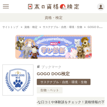
資格・検定
サイトトップ
資格・検定
サステナブル・自然・環境・生物
GOGO DOG検定の情報まとめ・口コミ・体験談
ブックマーク
bookmarks
GOGO DOG検定
サステナブル・自然・環境・生物
生物・ペット
問に思ったら、リアルな口コミや体験談をチェック！資格情報の下から