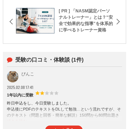
[ PR ] 「NASM認定パーソ
ナルトレーナー」とは？“安
全で効果的な指導”を体系的
に学べるトレーナー資格
受験の口コミ・体験談 (1件)
ぴんこ
2025.02.08 17:41
1年以内に受験
昨日申込をし、今日受験しました。
申込後にPDFのテキストをDLして勉強…という流れですが、そ
のテキスト（問題と回答・簡単な解説）150問から80問出題さ
れます。
1年前から飼い始めた私でも、割と常識問題だなと感じる部分が
参考になった
通報
thumb_up
report