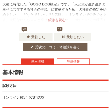
犬種に特化した「GOGO DOG検定」です。「人と犬が生き生きと
幸せに共存できる社会の実現」に貢献するため、犬種別の検定を始
めました。「どなたでもいつでも気軽に」オンラインで受験できま
す。大切なわんちゃんと幸せに過ごすために、犬についての幅広く
...続きを読む
体系的な知識と、犬種ならではの歴史や雑学、しつけのポイントや
39
49
特徴的な病気などについて、楽しみながら広く学んでみませんか？
受験した
受験したい
school
menu_book
受験の口コミ・体験談を書く
edit
基本情報
詳細情報
基本情報
試験方法
オンライン検定（CBT試験）