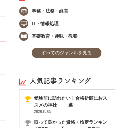
事務・法務・経営
IT・情報処理
基礎教育・趣味・教養
すべてのジャンルを見る
人気記事ランキング
受験前に訪れたい！合格祈願におス
スメの神社11選
2020.10.05
取って良かった資格・検定ランキン