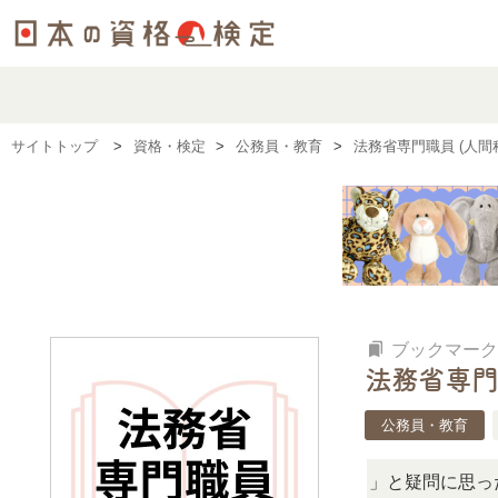
サイトトップ
資格・検定
公務員・教育
法務省専門職員 (人間
bookmarks
ブックマーク
法務省専門
公務員・教育
「この検定、難しい？」「どんな試験？」と疑問に思ったら、