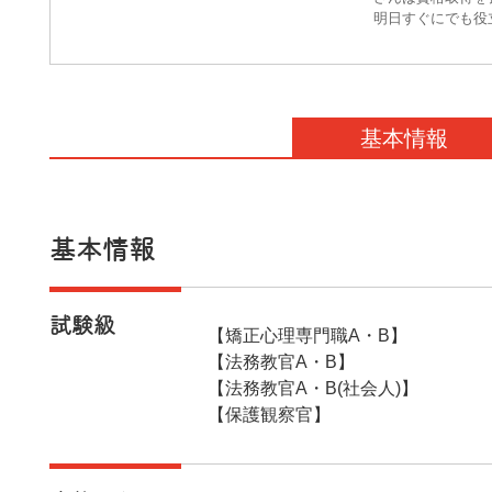
明日すぐにでも役
基本情報
基本情報
試験級
【矯正心理専門職A・B】
【法務教官A・B】
【法務教官A・B(社会人)】
【保護観察官】