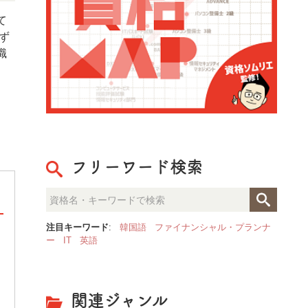
て
ず
職
フリーワード検索
注目キーワード
:
韓国語
ファイナンシャル・プランナ
ー
IT
英語
[ PR ] 「NASM認定パーソナ
果的な指導”を体系的に学べるト
関連ジャンル