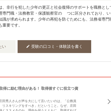
は、非行を犯した少年の更正と社会復帰のサポートを職務とし
理専門職・法務教官・保護観察官の3つに区分されており、い
知識が求められます。少年の再犯を防ぐためにも、法務省専門
も重要です。
edit
たい
受験の口コミ・体験談を書く
取得に励む理由がある！ 取得後すぐに役立つ資
庄田秀人さんが声を大にして言いたいのは、「公務員
、リスキリングをすべき」だということ。なぜ、庄田
強くススメるのか。理由を伺うとともに、取得すれば