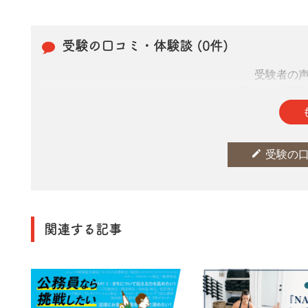
受験の口コミ・体験談 (0件)
受験者の
皆さまの投稿
edit
受験の
関連する記事