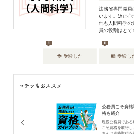
法務省専門職員
います。矯正心
れも人間科学の
員の役割はとて
21
11
school
menu_book
受験した
受験し
コチラもおススメ
公務員こそ資格
格も紹介
現役公務員である
こそ資格を取得し
さんは資格取得を