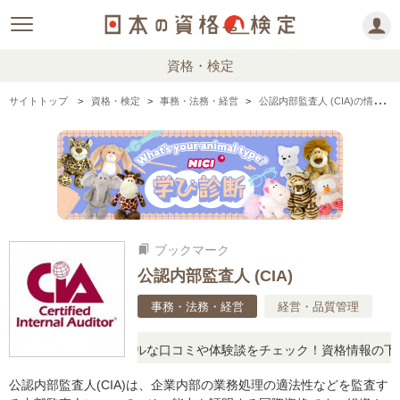
資格・検定
サイトトップ
資格・検定
事務・法務・経営
公認内部監査人 (CIA)の情報まとめ
ブックマーク
bookmarks
公認内部監査人 (CIA)
事務・法務・経営
経営・品質管理
疑問に思ったら、リアルな口コミや体験談をチェック！資格情報の下か
公認内部監査人(CIA)は、企業内部の業務処理の適法性などを監査す