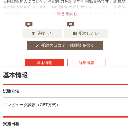
る内部監査人について、その能力を証明する国際資格です。組織や
その構成員を守るために、内部統制の適切性をチェックし、組織の
崩壊を防ぎ企業価値の向上を目指すことを主な職務としています。
...続きを読む
88
40
受験した
受験したい
school
menu_book
受験の口コミ・体験談を書く
edit
基本情報
詳細情報
基本情報
試験方法
コンピュータ試験（CBT方式）
実施日程