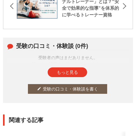
ナルトレーナー」とは？“安
全で効果的な指導”を体系的
に学べるトレーナー資格
受験の口コミ・体験談 (0件)
受験者の声はまだありません。
皆さまの投稿をお待ちしております。
もっと見る
受験の口コミ・体験談を書く
edit
関連する記事