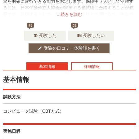
務を的確に遂行できる能力を認定します。保険中立人として活躍す
るには、日本保険仲立人協会が実施する当試験に合格することが必
要です。取得することで、契約者と保険会社との間に立ち、中立の
...続きを読む
立場で保険契約の締結の媒介を行えるなどの権限が付与されます。
86
26
また、日本だけでなく海外にある会社に関しても保険契約の仲介を
務めることもできます。
受験した
受験したい
school
menu_book
受験の口コミ・体験談を書く
edit
基本情報
詳細情報
基本情報
試験方法
コンピュータ試験（CBT方式）
実施日程