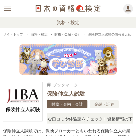
資格・検定
サイトトップ
資格・検定
財務・金融・会計
保険仲立人試験の情報まとめ
ブックマーク
bookmarks
保険仲立人試験
財務・金融・会計
金融・証券
問に思ったら、リアルな口コミや体験談をチェック！資格情報の下から
保険仲立人試験では、保険ブローカーともいわれる保険仲立人の業