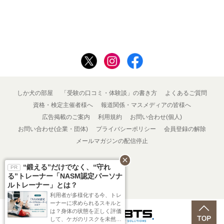
しか犬の部屋
「受験の口コミ・体験談」の書き方
よくあるご質問
資格・検定主催者様へ
報道関係・マスメディアの皆様へ
広告掲載のご案内
利用規約
お問い合わせ(個人)
お問い合わせ(企業・団体)
プライバシーポリシー
会員登録の解除
メールマガジンの配信停止
close
“鍛える”だけでなく、“守れ
る”トレーナー「NASM認定パーソナ
ルトレーナー」とは？
利用者が多様化する今、トレ
ーナーに求められるスキルと
は？身体の状態を正しく評価
Powered by
して、ケガのリスクを未然に