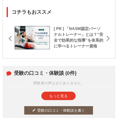
コチラもおススメ
[ PR ] 「NASM認定パーソ
ナルトレーナー」とは？“安
全で効果的な指導”を体系的
に学べるトレーナー資格
受験の口コミ・体験談 (0件)
受験者の声はまだありません。
皆さまの投稿をお待ちしております。
もっと見る
受験の口コミ・体験談を書く
edit