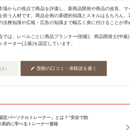
市場からの視点で商品を評価し、新商品開発や商品の改良、マ
を担う人材です。商品企画の基礎的知識とスキルはもちろん、
の法務知識や広報・広告の知識まで幅広く身に付けることが求
会では、レベルごとに商品プランナー(初級)、商品開発士(中級)
ィネーター(上級)を認定しています。
edit
たい
受験の口コミ・体験談を書く
NASM認定パーソナルトレーナー」とは？“安全で効
体系的に学べるトレーナー資格