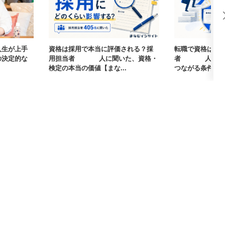
人生が上手
資格は採用で本当に評価される？採
転職で資格は武
の決定的な
用担当者405人に聞いた、資格・
者405人に聞
検定の本当の価値【まな...
つながる条件【まな