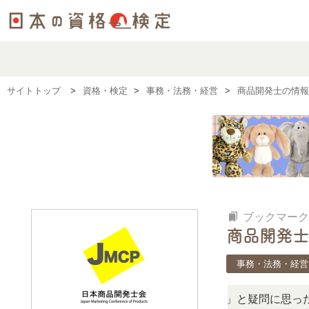
サイトトップ
資格・検定
事務・法務・経営
商品開発士の情報
bookmarks
ブックマーク
商品開発士
事務・法務・経営
「この検定、難しい？」「どんな試験？」と疑問に思ったら、