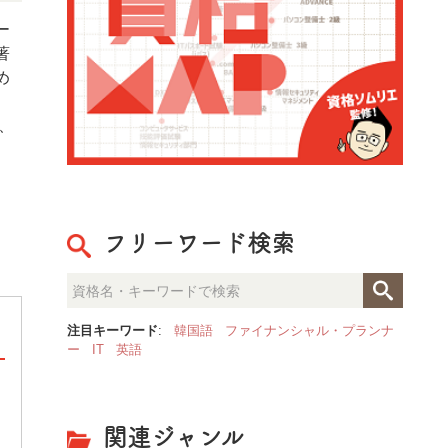
ー
著
め
、
フリーワード検索
注目キーワード
:
韓国語
ファイナンシャル・プランナ
ー
IT
英語
整理収納のプロが見た「人生が
決定的な部屋の違いとは？
関連ジャンル