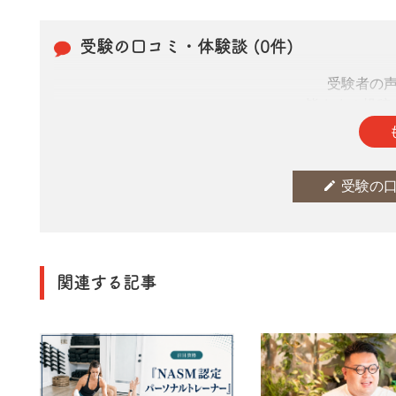
受験の口コミ・体験談 (0件)
受験者の
皆さまの投稿
edit
受験の
関連する記事