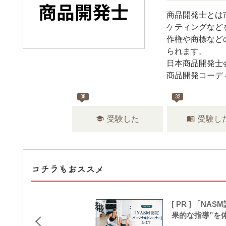
商品開発士とは
ケティングなど
作権や商標など
られます。
日本商品開発士
商品開発コーデ
38
32
school
menu_book
受験した
受験し
コチラもおススメ
[ PR ] 「
果的な指導”を