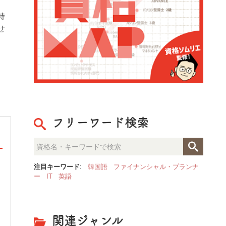
持
せ
フリーワード検索
注目キーワード
:
韓国語
ファイナンシャル・プランナ
整理収納のプロが見た「人生が
ー
IT
英語
決定的な部屋の違いとは？
関連ジャンル