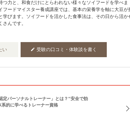
持つ力と、和食だけにとらわれない様々なソイフードを学べま
イフードマイスター養成講座では、基本の栄養学を軸に大豆が
と学びます。ソイフードを活かした食事法は、その日から活か
くさんです。
edit
たい
受験の口コミ・体験談を書く
NASM認定パーソナルトレーナー」とは？“安全で効
体系的に学べるトレーナー資格