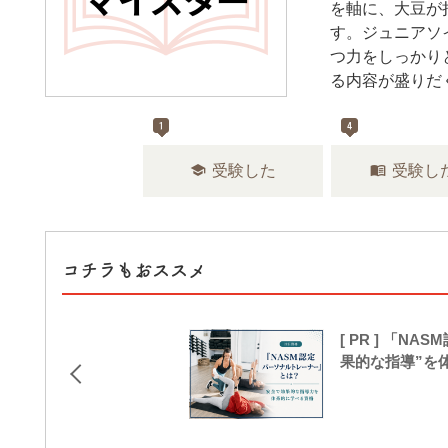
を軸に、大豆が
す。ジュニアソ
つ力をしっかり
る内容が盛りだ
1
4
school
menu_book
受験した
受験し
コチラもおススメ
[ PR ] 「
果的な指導”を