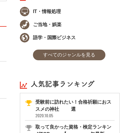
IT・情報処理
ご当地・娯楽
語学・国際ビジネス
すべてのジャンルを見る
人気記事ランキング
受験前に訪れたい！合格祈願におス
スメの神社11選
2020.10.05
取って良かった資格・検定ランキン