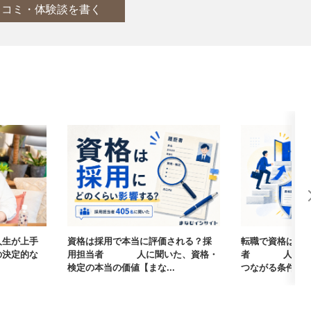
口コミ・体験談を書く
人生が上手
資格は採用で本当に評価される？採
転職で資格は武
の決定的な
用担当者405人に聞いた、資格・
者405人に聞
検定の本当の価値【まな...
つながる条件【まな