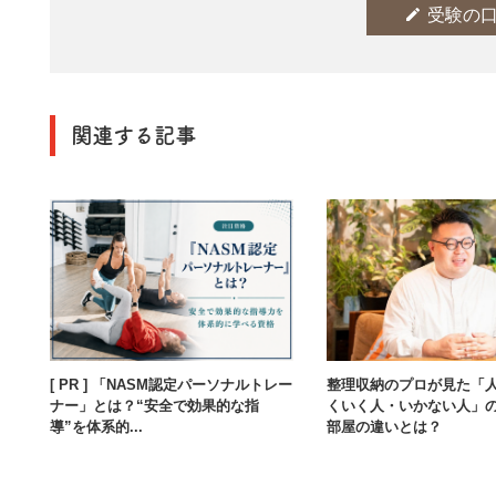
edit
受験の
関連する記事
[ PR ] 「NASM認定パーソナルトレー
整理収納のプロが見た「
ナー」とは？“安全で効果的な指
くいく人・いかない人」
導”を体系的...
部屋の違いとは？