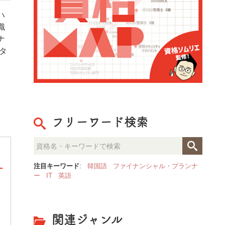
ハ
識
ナ
タ
フリーワード検索
注目キーワード
:
韓国語
ファイナンシャル・プランナ
ー
IT
英語
整理収納のプロが見た「人生が
決定的な部屋の違いとは？
関連ジャンル