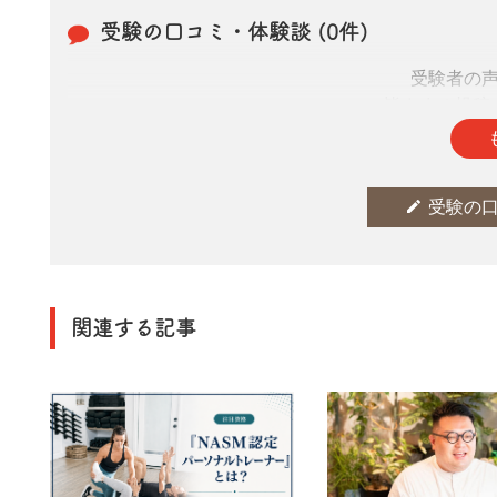
受験の口コミ・体験談 (0件)
受験者の
皆さまの投稿
edit
受験の
関連する記事