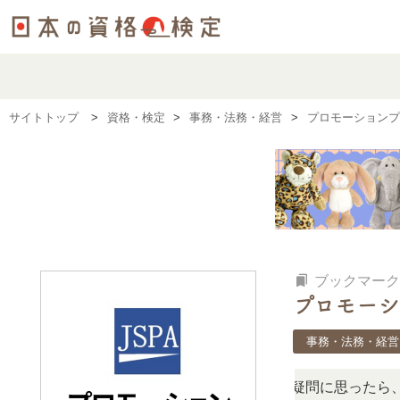
サイトトップ
資格・検定
事務・法務・経営
プロモーションプ
bookmarks
ブックマーク
プロモーシ
事務・法務・経営
の検定、難しい？」「どんな試験？」と疑問に思ったら、リア