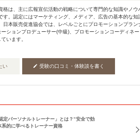
資格は、主に広報宣伝活動の戦略について専門的な知識やノウ
です。認定にはマーケティング、メディア、広告の基本的な知
。日本販売促進協会では、レベルごとにプロモーションプラン
ロモーションプロデューサー(中級)、プロモーションコーディネー
しています。
edit
たい
受験の口コミ・体験談を書く
NASM認定パーソナルトレーナー」とは？“安全で効
体系的に学べるトレーナー資格