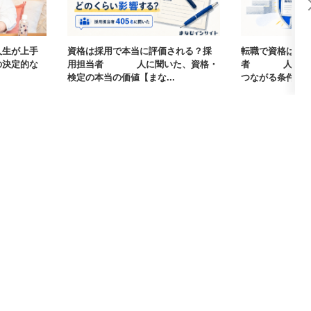
人生が上手
資格は採用で本当に評価される？採
転職で資格は武
の決定的な
用担当者405人に聞いた、資格・
者405人に聞
検定の本当の価値【まな...
つながる条件【まな