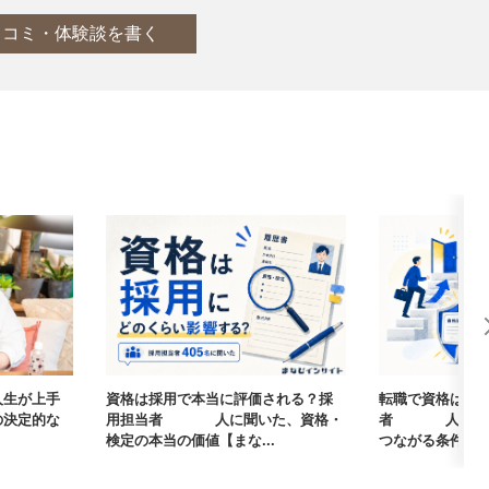
口コミ・体験談を書く
人生が上手
資格は採用で本当に評価される？採
転職で資格は武
の決定的な
用担当者405人に聞いた、資格・
者405人に聞
検定の本当の価値【まな...
つながる条件【まな