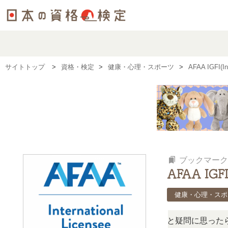
サイトトップ
資格・検定
健康・心理・スポーツ
AFAA IGFI(I
bookmarks
ブックマーク
AFAA IGFI(
健康・心理・スポ
この検定、難しい？」「どんな試験？」と疑問に思ったら、リ