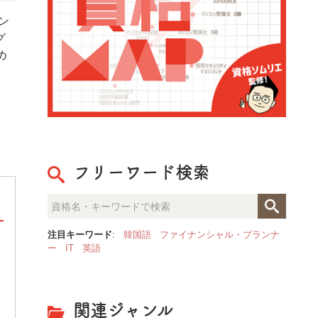
イン
グ
め
フリーワード検索
注目キーワード
:
韓国語
ファイナンシャル・プランナ
ー
IT
英語
整理収納のプロが見た「人生が
決定的な部屋の違いとは？
関連ジャンル