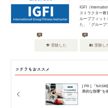
IGFI（Interna
ストラクター教
ループフィット
た、「グループ
26
29
school
menu_book
受験した
受験し
コチラもおススメ
[ PR ] 「
果的な指導”を