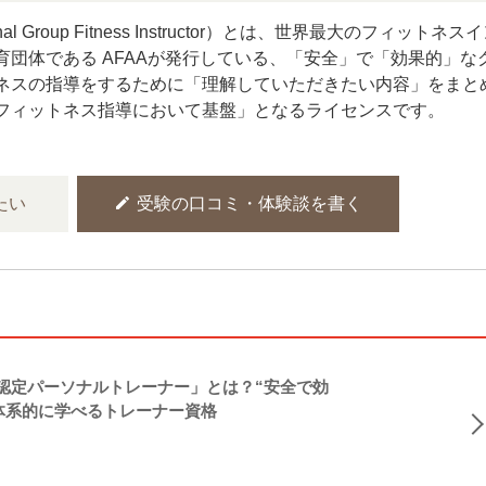
tional Group Fitness Instructor）とは、世界最大のフィットネス
育団体である AFAAが発行している、「安全」で「効果的」な
ネスの指導をするために「理解していただきたい内容」をまと
フィットネス指導において基盤」となるライセンスです。
edit
たい
受験の口コミ・体験談を書く
NASM認定パーソナルトレーナー」とは？“安全で効
体系的に学べるトレーナー資格