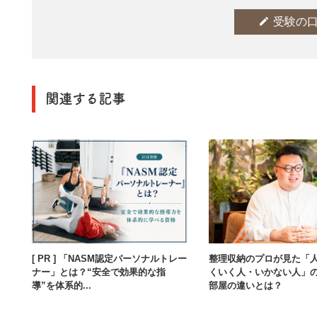
edit
受験の
関連する記事
[ PR ] 「NASM認定パーソナルトレー
整理収納のプロが見た「
ナー」とは？“安全で効果的な指
くいく人・いかない人」
導”を体系的...
部屋の違いとは？