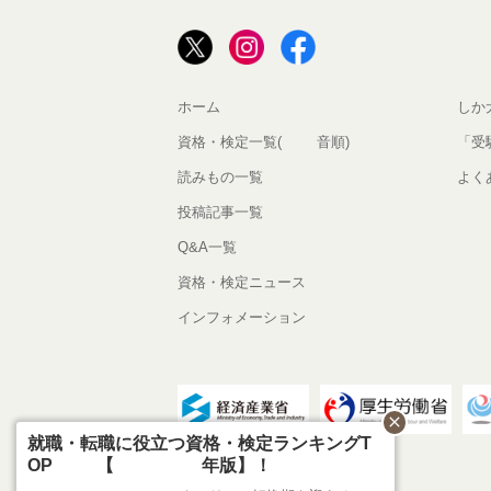
ホーム
しか
資格・検定一覧(50音順)
「受
読みもの一覧
よく
投稿記事一覧
Q&A一覧
資格・検定ニュース
インフォメーション
close
就職・転職に役立つ資格・検定ランキングT
OP30【2026年版】！