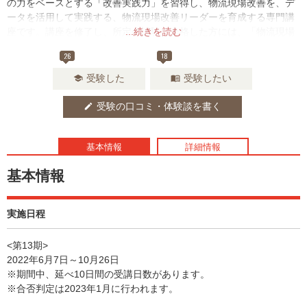
の力をベースとする「改善実践力」を習得し、物流現場改善を、デ
ータを活用して実践する、物流現場改善リーダーを育成する専門講
座です。講座を修了し、所定の試験に合格した方には、「物流現場
...続きを読む
改善士」の資格が授与されます。
26
18
受験した
受験したい
school
menu_book
受験の口コミ・体験談を書く
edit
基本情報
詳細情報
基本情報
実施日程
<第13期>
2022年6月7日～10月26日
※期間中、延べ10日間の受講日数があります。
※合否判定は2023年1月に行われます。