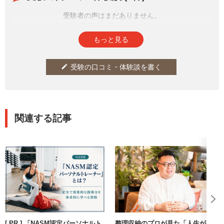
受験者の声はまだありません。
皆さまの投稿をお待ちしております。
もっと見る
受験の口コミ・体験談を書く
edit
関連する記事
[ PR ] 「NASM認定パーソナルト
整理収納のプロが見た「人生が上