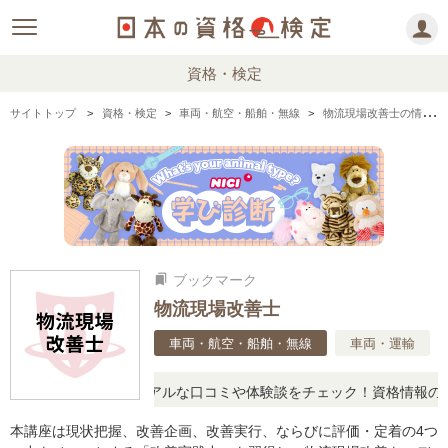
資格・検定
サイトトップ
資格・検定
車両・航空・船舶・無線
物流現場改善士の情報まとめ
ブックマーク
bookmarks
物流現場改善士
車両・航空・船舶・無線
車両・運輸
疑問に思ったら、リアルな口コミや体験談をチェック！資格情報の下か
本講座は現状把握、改善企画、改善実行、ならびに評価・定着の4つ