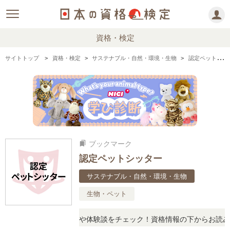
資格・検定
サイトトップ
資格・検定
サステナブル・自然・環境・生物
認定ペットシッターの情報まとめ
ブックマーク
bookmarks
認定ペットシッター
サステナブル・自然・環境・生物
生物・ペット
たら、リアルな口コミや体験談をチェック！資格情報の下からお読みい