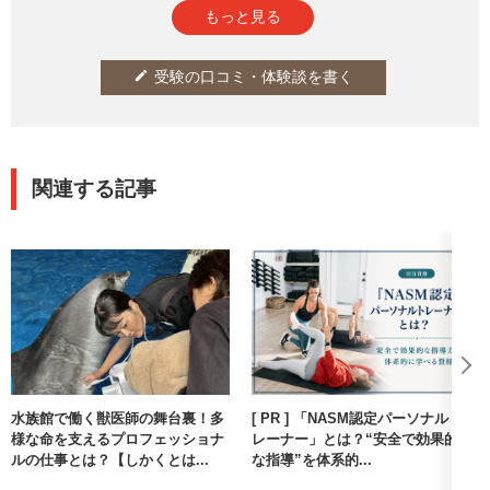
もっと見る
受験の口コミ・体験談を書く
edit
関連する記事
水族館で働く獣医師の舞台裏！多
[ PR ] 「NASM認定パーソナルト
様な命を支えるプロフェッショナ
レーナー」とは？“安全で効果的
ルの仕事とは？【しかくとは...
な指導”を体系的...