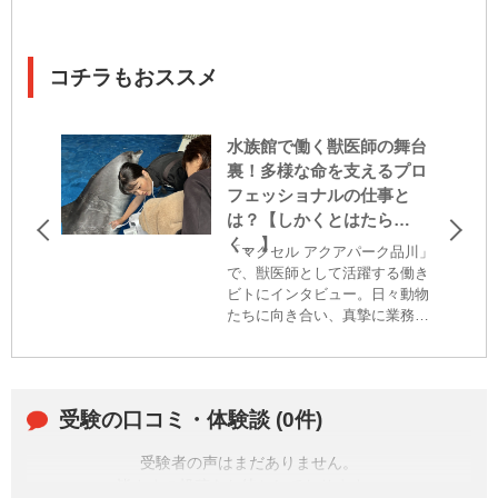
コチラもおススメ
水族館で働く獣医師の舞台
裏！多様な命を支えるプロ
フェッショナルの仕事と
は？【しかくとはたら
く。】
「マクセル アクアパーク品川」
で、獣医師として活躍する働き
ビトにインタビュー。日々動物
たちに向き合い、真摯に業務に
従事する姿は必見。なぜ水族館
で働きたいと思ったのか、「獣
医師」免許を取得するに至った
経緯なども伺った。
受験の口コミ・体験談 (0件)
受験者の声はまだありません。
皆さまの投稿をお待ちしております。