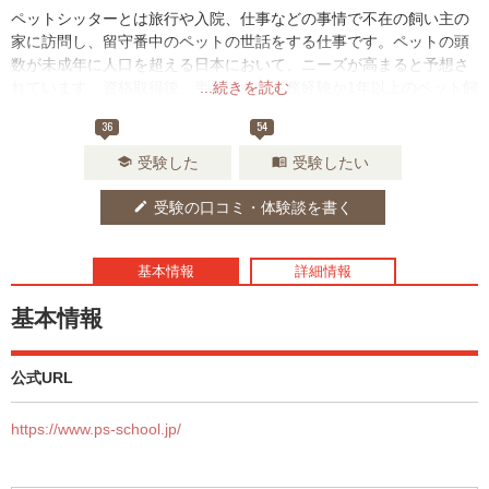
ペットシッターとは旅行や入院、仕事などの事情で不在の飼い主の
家に訪問し、留守番中のペットの世話をする仕事です。ペットの頭
数が未成年に人口を超える日本において、ニーズが高まると予想さ
れています。資格取得後、半年以上の実務経験か1年以上のペット飼
...続きを読む
養経験を積むことでペットシッターとして開業することができま
36
54
す。他のペット系資格とのWライセンスもおススメです。
受験した
受験したい
school
menu_book
受験の口コミ・体験談を書く
edit
基本情報
詳細情報
基本情報
公式URL
https://www.ps-school.jp/