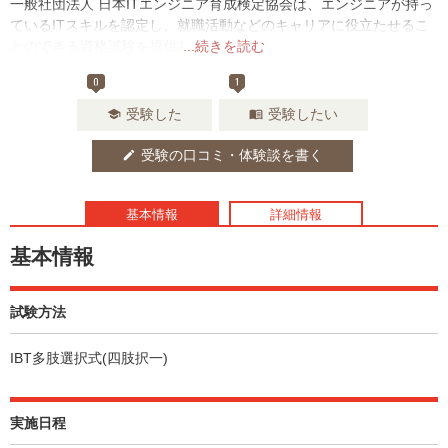
一般社団法人 日本ITエンジニア育成検定協会は、エンジニアが持っ
ているITスキルを認定し、就職活動などのキャリアに役立たせるこ
とのできる資格試験を提供します。
...続きを読む
0
1
受験した
受験したい
school
menu_book
受験の口コミ・体験談を書く
edit
基本情報
詳細情報
基本情報
試験方法
IBT多肢選択式(四肢択一)
実施日程