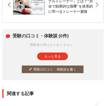
ナルトレーナー」とは？“安
全で効果的な指導”を体系的
に学べるトレーナー資格
受験の口コミ・体験談 (0件)
受験者の声はまだありません。
皆さまの投稿をお待ちしております。
もっと見る
受験の口コミ・体験談を書く
edit
関連する記事