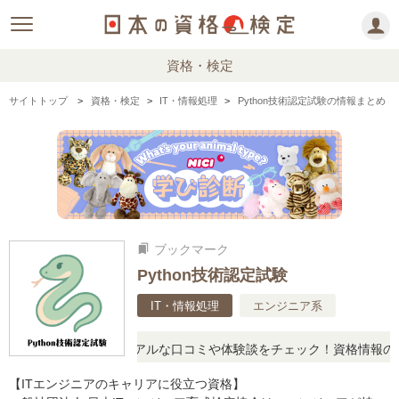
資格・検定
サイトトップ
資格・検定
IT・情報処理
Python技術認定試験の情報まとめ
ブックマーク
bookmarks
Python技術認定試験
IT・情報処理
エンジニア系
と疑問に思ったら、リアルな口コミや体験談をチェック！資格情報の下
【ITエンジニアのキャリアに役立つ資格】