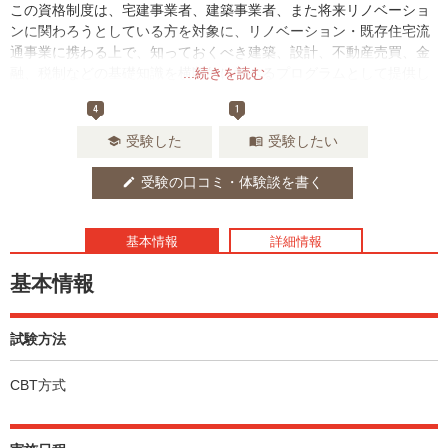
この資格制度は、宅建事業者、建築事業者、また将来リノベーショ
ンに関わろうとしている方を対象に、リノベーション・既存住宅流
通事業に携わる上で、知っておくべき建築、設計、不動産売買、金
融、税制などの基礎知識を横断的に学べるプログラムとして提供し
...続きを読む
ています。
4
1
受験した
受験したい
school
menu_book
受験の口コミ・体験談を書く
edit
基本情報
詳細情報
基本情報
試験方法
CBT方式