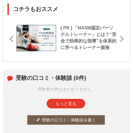
コチラもおススメ
[ PR ] 「NASM認定パーソ
ナルトレーナー」とは？“安
全で効果的な指導”を体系的
に学べるトレーナー資格
受験の口コミ・体験談 (0件)
受験者の声はまだありません。
皆さまの投稿をお待ちしております。
もっと見る
受験の口コミ・体験談を書く
edit