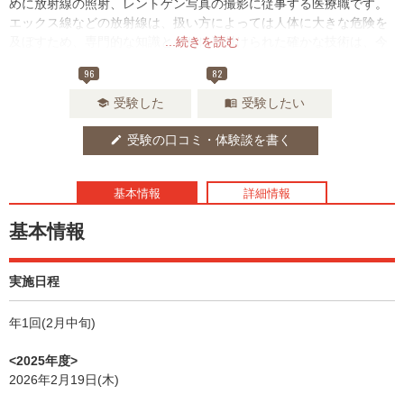
めに放射線の照射、レントゲン写真の撮影に従事する医療職です。
エックス線などの放射線は、扱い方によっては人体に大きな危険を
及ぼすため、専門的な知識とそれに裏付けられた確かな技術は、今
...続きを読む
後も医療の世界で必要とされるでしょう。
96
82
受験した
受験したい
school
menu_book
受験の口コミ・体験談を書く
edit
基本情報
詳細情報
基本情報
実施日程
年1回(2月中旬)
<2025年度>
2026年2月19日(木)