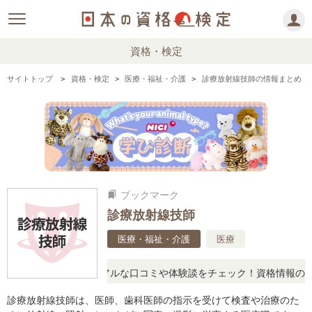
資格・検定
サイトトップ
資格・検定
医療・福祉・介護
診療放射線技師の情報まとめ
ブックマーク
bookmarks
診療放射線技師
医療・福祉・介護
医療
疑問に思ったら、リアルな口コミや体験談をチェック！資格情報の下か
診療放射線技師は、医師、歯科医師の指示を受けて検査や治療のた