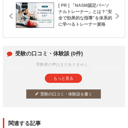
[ PR ] 「NASM認定パーソ
ナルトレーナー」とは？“安
全で効果的な指導”を体系的
に学べるトレーナー資格
受験の口コミ・体験談 (0件)
受験者の声はまだありません。
皆さまの投稿をお待ちしております。
もっと見る
受験の口コミ・体験談を書く
edit
関連する記事