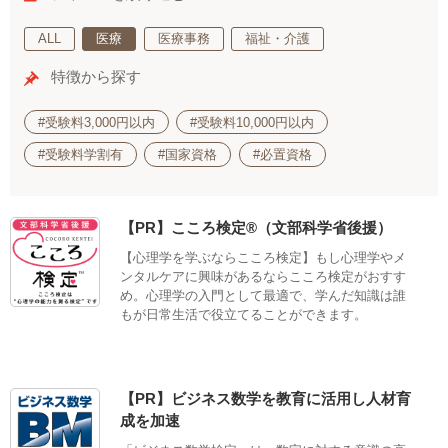
ALL
医療
医療事務
福祉・介護
特徴から探す
#受験料3,000円以内
#受験料10,000円以内
#受験料学割有
#国家資格
#必置資格
【PR】こころ検定®（文部科学省後援）
【心理学を学ぶならこころ検定】もし心理学やメ
ンタルケアに興味があるならこころ検定がおすす
め。心理学の入門として最適で、学んだ知識は誰
もが日常生活で役立てることができます。
【PR】ビジネス数学を教育に活用し人材育
成を加速