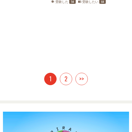
54
64
受験した
受験したい
school
menu_book
1
2
>>