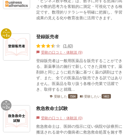
「ビジネス数学検定」は、数字に対する意識の高
さや数的思考力を客観的に測定・可視化できる検
定です。数理的リテラシーを明確に把握し、学習
成果の見える化や教育改善に活用できます。
登録販売者
(3.40)
受験の口コミ・体験談 (9)
chat_bubble
登録販売者は一般用医薬品を販売することができ
る、新薬事法の施行で新しくできた資格です。薬
剤師と同じように処方箋に基づく薬の調剤はでき
ず、また、全ての医薬品が販売できる訳ではあり
ません。医薬品を取り扱う各種小売業で活躍で
き、取得すると就職...
1564
1463
受験した
受験したい
school
menu_book
救急救命士試験
受験の口コミ・体験談 (0)
chat_bubble
救急救命士は、医師の指示に従い病院や診療所に
搬送される途中の傷病者に救急救命処置を施す専