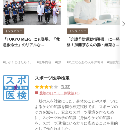
インタビュー
インタビュー
『TOKYO MER』にも登場。「救
「介護予防運動指導員」に一発合
急救命士」のリアルな...
格！加藤茶さんの妻・綾菜さ...
#しかくとはたらく。
#仕事内容
#救急救命士
#気になるあの人を深堀り
#勉強方法
#
スポーツ医学検定
(3.33)
受験の口コミ・体験談 (3)
chat_bubble
一般の人を対象にした、身体のことやスポーツに
よるケガの知識を問う検定試験です。スポーツの
ケガを減らし、安全なスポーツ環境を作るため
に、スポーツ医学の知識（身体やケガの知識）
を、スポーツ現場にいる方々に広めることを目的
として作られました。...