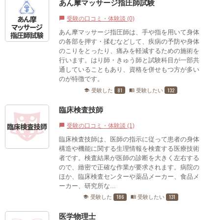
あん摩マッサージ指圧師試験
受験の口コミ・体験談 (0)
chat_bubble
あん摩マッサージ指圧師は、手や指を用いて身体
の各部を押す・揉むなどして、疾病の予防や身体
のこりをとったり、痛みを軽減するための施術を
行います。はり師・きゅう師と試験科目が一部共
通していることもあり、資格を併せもつ方が多い
のが特徴です。
81
132
受験した
受験したい
school
menu_book
臨床検査技師
受験の口コミ・体験談 (1)
chat_bubble
臨床検査技師は、医師の指示に従って患者の身体
構造や機能に関する生理情報を検査する医療技術
者です。検査結果が医師の診断を大きく左右する
ので、緻密で正確な作業が要求されます。病院の
ほか、臨床検査センターや薬品メーカー、食品メ
ーカー、研究所な...
186
131
受験した
受験したい
school
menu_book
医学物理士