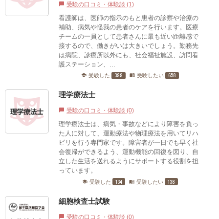
受験の口コミ・体験談 (1)
chat_bubble
看護師は、医師の指示のもと患者の診察や治療の
補助、病気や怪我の患者のケアを行います。医療
チームの一員として患者さんに最も近い距離感で
接するので、働きがいは大きいでしょう。勤務先
は病院、診療所以外にも、社会福祉施設、訪問看
護ステーション、...
399
658
受験した
受験したい
school
menu_book
理学療法士
受験の口コミ・体験談 (0)
chat_bubble
理学療法士は、病気・事故などにより障害を負っ
た人に対して、運動療法や物理療法を用いてリハ
ビリを行う専門家です。障害者が一日でも早く社
会復帰ができるよう、運動機能の回復を図り、自
立した生活を送れるようにサポートする役割を担
っています。
134
138
受験した
受験したい
school
menu_book
細胞検査士試験
受験の口コミ・体験談 (0)
chat_bubble