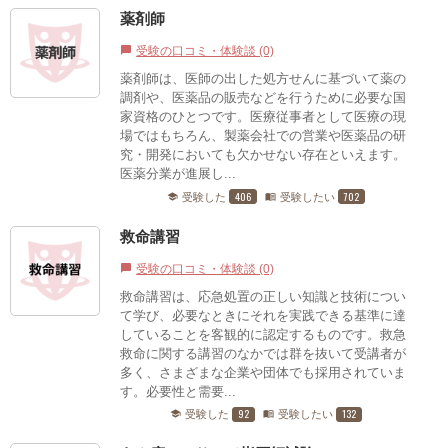
薬剤師
受験の口コミ・体験談 (0)
chat_bubble
薬剤師は、医師の出した処方せんに基づいて薬の
調剤や、医薬品の販売などを行うために必要な国
家資格のひとつです。医療従事者として医療の現
場ではもちろん、製薬会社での営業や医薬品の研
究・開発においても欠かせない存在といえます。
医薬分業が進展し...
406
702
受験した
受験したい
school
menu_book
救命講習
受験の口コミ・体験談 (0)
chat_bubble
救命講習は、応急処置の正しい知識と技術につい
て学び、必要なときにそれを実践できる基準に達
していることを客観的に認定するものです。救急
救命に関する講習のなかでは群を抜いて受講者が
多く、さまざまな企業や団体でも採用されていま
す。必要性と需要...
92
132
受験した
受験したい
school
menu_book