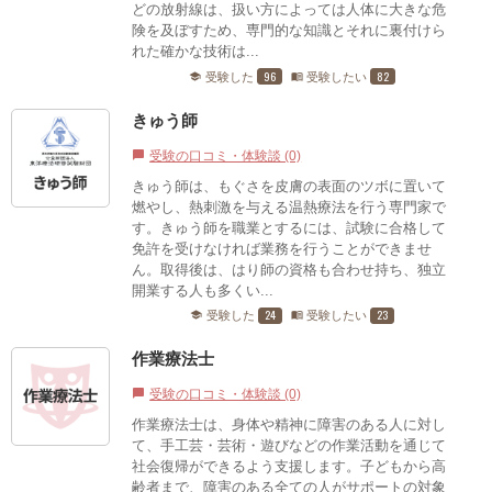
どの放射線は、扱い方によっては人体に大きな危
険を及ぼすため、専門的な知識とそれに裏付けら
れた確かな技術は...
96
82
受験した
受験したい
school
menu_book
きゅう師
受験の口コミ・体験談 (0)
chat_bubble
きゅう師は、もぐさを皮膚の表面のツボに置いて
燃やし、熱刺激を与える温熱療法を行う専門家で
す。きゅう師を職業とするには、試験に合格して
免許を受けなければ業務を行うことができませ
ん。取得後は、はり師の資格も合わせ持ち、独立
開業する人も多くい...
24
23
受験した
受験したい
school
menu_book
作業療法士
受験の口コミ・体験談 (0)
chat_bubble
作業療法士は、身体や精神に障害のある人に対し
て、手工芸・芸術・遊びなどの作業活動を通じて
社会復帰ができるよう支援します。子どもから高
齢者まで、障害のある全ての人がサポートの対象