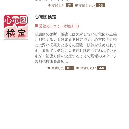
671
1060
受験した
受験したい
school
menu_book
心電図検定
受験の口コミ・体験談 (0)
chat_bubble
心臓病の診断、治療には欠かせない心電図を正確
に判読する力を測定する検定です。心電図の判読
には深い洞察力と多くの経験、訓練が求められま
す。最近では機器による自動診断も行われていま
すが、治療方針を決定するうえで現場のスタッフ
の判読技術を高め...
1566
2614
受験した
受験したい
school
menu_book