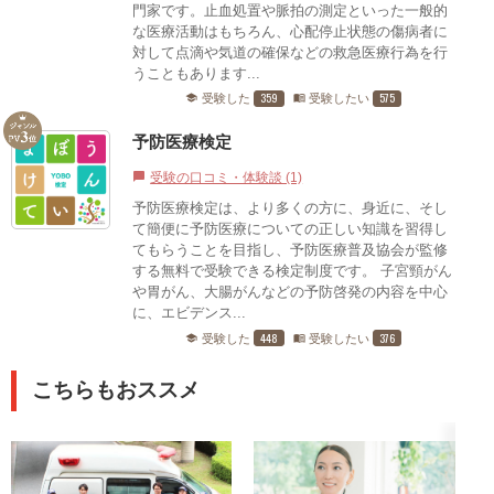
門家です。止血処置や脈拍の測定といった一般的
な医療活動はもちろん、心配停止状態の傷病者に
対して点滴や気道の確保などの救急医療行為を行
うこともあります...
359
575
受験した
受験したい
school
menu_book
予防医療検定
受験の口コミ・体験談 (1)
chat_bubble
予防医療検定は、より多くの方に、身近に、そし
て簡便に予防医療についての正しい知識を習得し
てもらうことを目指し、予防医療普及協会が監修
する無料で受験できる検定制度です。 子宮頸がん
や胃がん、大腸がんなどの予防啓発の内容を中心
に、エビデンス...
448
376
受験した
受験したい
school
menu_book
こちらもおススメ