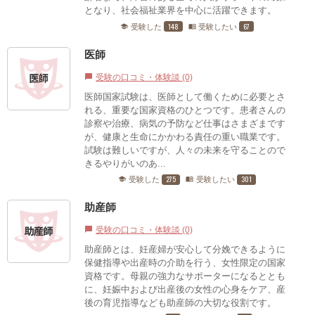
となり、社会福祉業界を中心に活躍できます。
148
67
受験した
受験したい
school
menu_book
医師
受験の口コミ・体験談 (0)
chat_bubble
医師国家試験は、医師として働くために必要とさ
れる、重要な国家資格のひとつです。患者さんの
診察や治療、病気の予防など仕事はさまざまです
が、健康と生命にかかわる責任の重い職業です。
試験は難しいですが、人々の未来を守ることので
きるやりがいのあ...
275
301
受験した
受験したい
school
menu_book
助産師
受験の口コミ・体験談 (0)
chat_bubble
助産師とは、妊産婦が安心して分娩できるように
保健指導や出産時の介助を行う、女性限定の国家
資格です。母親の強力なサポーターになるととも
に、妊娠中および出産後の女性の心身をケア、産
後の育児指導なども助産師の大切な役割です。