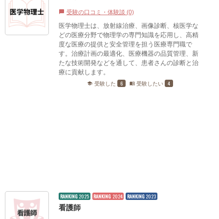
受験の口コミ・体験談 (0)
chat_bubble
医学物理士は、放射線治療、画像診断、核医学な
どの医療分野で物理学の専門知識を応用し、高精
度な医療の提供と安全管理を担う医療専門職で
す。治療計画の最適化、医療機器の品質管理、新
たな技術開発などを通して、患者さんの診断と治
療に貢献します。
6
4
受験した
受験したい
school
menu_book
RANKING
2025
RANKING
2024
RANKING
2023
看護師