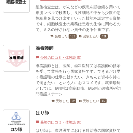
細胞検査士は、がんなどの疾患を顕微鏡を用いて
細胞レベルで検査し、良性細胞の中から少数の悪
性細胞を見つけ出すといった技能を認定する資格
です。細胞検査士の業務は患者の生命に関わるの
で、ミスの許されない責任のある仕事です。
102
121
受験した
受験したい
school
menu_book
准看護師
受験の口コミ・体験談 (0)
chat_bubble
准看護師とは、医師、歯科医師又は看護師の指示
を受けて業務を行う国家資格です。できるだけ早
く看護職の仕事に就きたい、きちんと資格を持っ
て働きたい、という人におススメです。就業場所
としては、約4割は病院勤務、約6割が診療所や訪
問看護ステーシ...
22
46
受験した
受験したい
school
menu_book
はり師
受験の口コミ・体験談 (0)
chat_bubble
はり師は、東洋医学における針治療の国家資格で