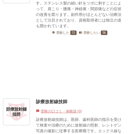
す。ステンレス製の細い針をツボに刺すことによ
って、肩こり・腰痛・神経痛・関節痛などの症状
の改善を図ります。副作用がほとんどない治療法
として注目されており、資格取得者には独立の道
も開かれています。
72
56
受験した
受験したい
school
menu_book
診療放射線技師
受験の口コミ・体験談 (0)
chat_bubble
診療放射線技師は、医師、歯科医師の指示を受け
て検査や治療のために放射線の照射、レントゲン
写真の撮影に従事する医療職です。エックス線な