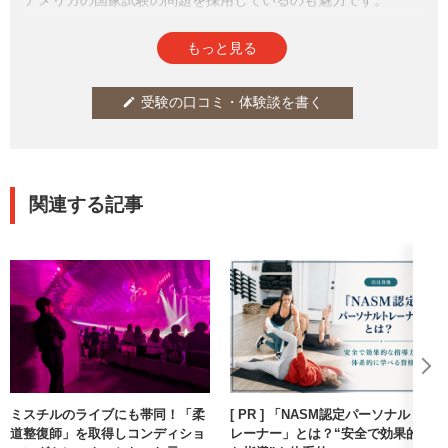
参考になった
通報
thumb_up
report
2
もっと見る
受験の口コミ・体験談を書く
edit
関連する記事
ミスチルのライブにも帯同！「柔
[ PR ] 「NASM認定パーソナルト
道整復師」を取得しコンディショ
レーナー」とは？“安全で効果的