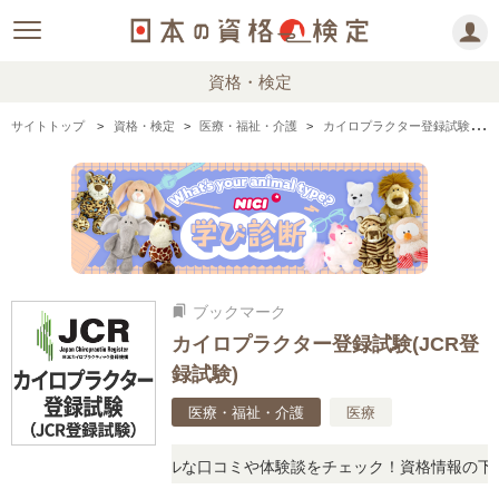
資格・検定
サイトトップ
資格・検定
医療・福祉・介護
カイロプラクター登録試験(JCR登録試験)の情報まとめ・口コミ・体験談
ブックマーク
bookmarks
カイロプラクター登録試験(JCR登
録試験)
医療・福祉・介護
医療
問に思ったら、リアルな口コミや体験談をチェック！資格情報の下から