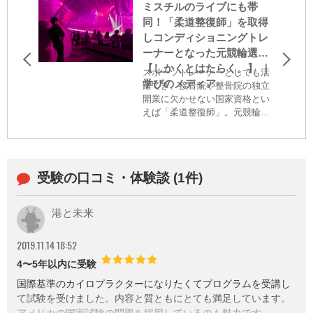
ミスチルのライブにも帯
同！「柔道整復師」を取得
しコンディショニングトレ
ーナーとなった元競輪選手
【しかくとはたらく。】 ｜
スポーツトレーナーとしても活
学びのメディア
躍でき、接骨院や整骨院の独立
開業に欠かせない国家資格とい
えば「柔道整復師」。元競輪選
手の後藤 圭司さんは、現役選手
として活躍中にこの資格を取得
し、セカンドキャリアへと繋げ
ていった。現在では整骨院の経
受験の口コミ・体験談 (1件)
営の他、ミスチルやSEKAI NO
OWARIといった、大物アーティ
ストのライブ帯同も。これまで
港と未来
の経緯や資格の活かし方などに
ついて、後藤さんに伺った。
2019.11.14 18:52
4〜5年以内に受験
国際基準のカイロプラクターになりたくてプログラムを受講し
て試験を受けました。内容と質ともにとても満足しています。
アメリカの国家試験の問題を採用しているのも魅力です。