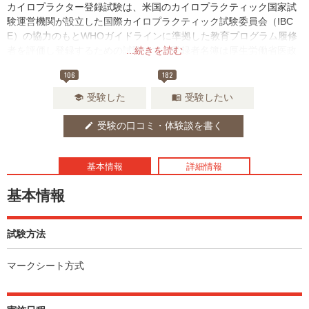
カイロプラクター登録試験は、米国のカイロプラクティック国家試
験運営機関が設立した国際カイロプラクティック試験委員会（IBC
E）の協力のもとWHOガイドラインに準拠した教育プログラム履修
者を評価し登録するための試験です。登録者名簿は厚生労働省医政
...続きを読む
局医事課へ定期的に提出されています。
106
182
受験した
受験したい
school
menu_book
受験の口コミ・体験談を書く
edit
基本情報
詳細情報
基本情報
試験方法
マークシート方式